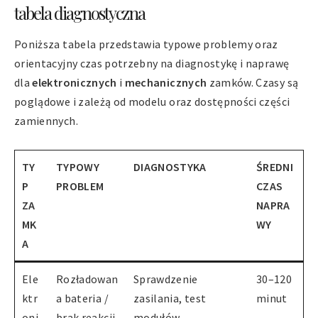
tabela diagnostyczna
Poniższa tabela przedstawia typowe problemy oraz
orientacyjny czas potrzebny na diagnostykę i naprawę
dla
elektronicznych
i
mechanicznych
zamków. Czasy są
poglądowe i zależą od modelu oraz dostępności części
zamiennych.
TY
TYPOWY
DIAGNOSTYKA
ŚREDNI
P
PROBLEM
CZAS
ZA
NAPRA
MK
WY
A
Ele
Rozładowan
Sprawdzenie
30–120
ktr
a bateria /
zasilania, test
minut
oni
brak reakcji
modułów