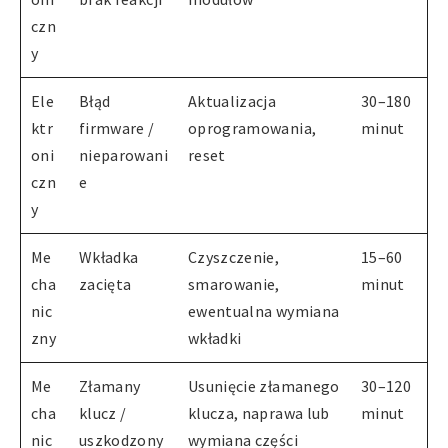
czn
y
Ele
Błąd
Aktualizacja
30–180
ktr
firmware /
oprogramowania,
minut
oni
nieparowani
reset
czn
e
y
Me
Wkładka
Czyszczenie,
15–60
cha
zacięta
smarowanie,
minut
nic
ewentualna wymiana
zny
wkładki
Me
Złamany
Usunięcie złamanego
30–120
cha
klucz /
klucza, naprawa lub
minut
nic
uszkodzony
wymiana części