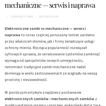
mechaniczne — serwis i naprawa
10 MIESIĘCY
TEMU
BEZ KATEGORII
Elektroniczne zamki vs mechaniczne — serwis i
naprawa
to coraz częściej poruszany temat zarówno
przez właścicieli domów, jak i firmy świadczące usługi
ochrony mienia. Rosnąca popularność rozwiązań
cyfrowych sprawia, że serwisowanie systemów zamknięć
wymaga od specjalistów nowych umiejętności,
natomiast tradycyjne zamki mechaniczne nadal
dominują w wielu zastosowaniach ze względu na swoją
prostotę i niezawodność.
W poniższym artykule znajdziesz porównanie
elektronicznych zamków
i
mechanicznych zamków
z
punktu widzenia serwisu i naprawy, wskazówki dotyczące