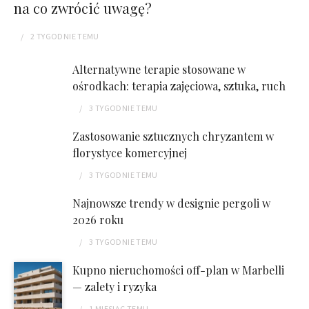
na co zwrócić uwagę?
2 TYGODNIE
TEMU
Alternatywne terapie stosowane w
ośrodkach: terapia zajęciowa, sztuka, ruch
3 TYGODNIE
TEMU
Zastosowanie sztucznych chryzantem w
florystyce komercyjnej
3 TYGODNIE
TEMU
Najnowsze trendy w designie pergoli w
2026 roku
3 TYGODNIE
TEMU
Kupno nieruchomości off-plan w Marbelli
— zalety i ryzyka
1 MIESIĄC
TEMU