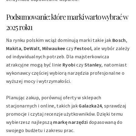
Podsumowanie: które marki warto wybrać w
2025 roku
Na rynku polskim wciąż dominują marki takie jak
Bosch
,
Makita
,
DeWalt
,
Milwaukee
czy
Festool
, ale wybór zależy
od indywidualnych potrzeb. Dla majsterkowicza
atrakcyjne mogą być linie
Ryobi
czy
Stanley
, natomiast
wykonawcy częściej wybiorą narzędzia profesjonalne o
wyższej mocy i wytrzymałości.
Planując zakup, porównuj oferty w sklepach
stacjonarnych i online, takich jak
Galazka24
, sprawdzaj
promocje i czytaj recenzje użytkowników. Dzięki temu
wybierzesz najlepszą
markę narzędzi
dopasowaną do
swojego budżetu i zakresu prac.