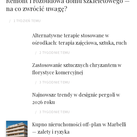
Remont i rozbudowa domu szkieletowego —
na co zwrócić uwagę?
1 TYDZIEŃ
TEMU
Alternatywne terapie stosowane w
ośrodkach: terapia zajęciowa, sztuka, ruch
2 TYGODNIE
TEMU
Zastosowanie sztucznych chryzantem w
florystyce komercyjnej
3 TYGODNIE
TEMU
Najnowsze trendy w designie pergoli w
2026 roku
3 TYGODNIE
TEMU
Kupno nieruchomości off-plan w Marbelli
— zalety i ryzyka