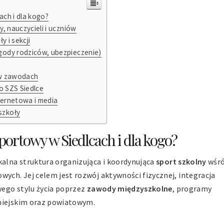
ch i dla kogo?
, nauczycieli i uczniów
y i sekcji
gody rodziców, ubezpieczenie)
 w zawodach
o SZS Siedlce
nternetowa i media
szkoły
ortowy w Siedlcach i dla kogo?
kalna struktura organizująca i koordynująca
sport szkolny
wśr
ch. Jej celem jest rozwój aktywności fizycznej, integracja
wego stylu życia poprzez
zawody międzyszkolne
, programy
 miejskim oraz powiatowym.