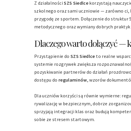
Z działalności
SZS Siedlce
korzystają nauczyci
szkolnego oraz sami uczniowie — zarówno ci, k
przygodę ze sportem. Dołączenie do struktur 
metodycznego oraz wymiany dobrych praktyk
Dlaczego warto dołączyć — ko
Przystąpienie do
SZS Siedlce
to realne wsparc
systemie rozgrywek zwiększa rozpoznawalność
pozyskiwanie partnerów do działań prozdrowotn
dostępu do
regulaminów
, wzorów dokumentów
Dla uczniów korzyści są równie wymierne: reg
rywalizację w bezpiecznym, dobrze zorganizow
sprzyjają integracji klas oraz budują kompeten
sobie ze stresem startowym.