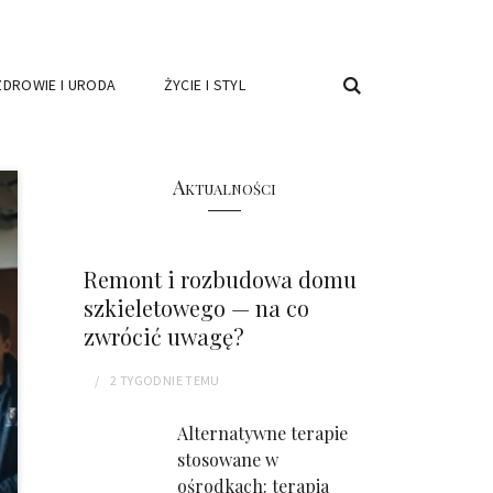
ZDROWIE I URODA
ŻYCIE I STYL
Aktualności
Remont i rozbudowa domu
szkieletowego — na co
zwrócić uwagę?
2 TYGODNIE
TEMU
Alternatywne terapie
stosowane w
ośrodkach: terapia