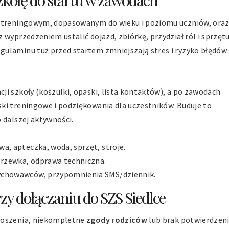
zkołę do startu w zawodach
e treningowym, dopasowanym do wieku i poziomu uczniów, ora
wyprzedzeniem ustalić dojazd, zbiórkę, przydział ról i sprzętu
gulaminu tuż przed startem zmniejszają stres i ryzyko błędów
i szkoły (koszulki, opaski, lista kontaktów), a po zawodach
ki treningowe i podziękowania dla uczestników. Buduje to
 dalszej aktywności.
owa, apteczka, woda, sprzęt, stroje.
zgrzewka, odprawa techniczna.
 wychowawców, przypomnienia SMS/dziennik.
rzy dołączaniu do SZS Siedlce
łoszenia, niekompletne
zgody rodziców
lub brak potwierdzen