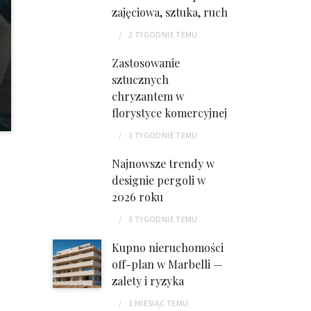
zajęciowa, sztuka, ruch
2 TYGODNIE
TEMU
Zastosowanie
sztucznych
chryzantem w
florystyce komercyjnej
3 TYGODNIE
TEMU
Najnowsze trendy w
designie pergoli w
2026 roku
3 TYGODNIE
TEMU
Kupno nieruchomości
off-plan w Marbelli —
zalety i ryzyka
1 MIESIĄC
TEMU