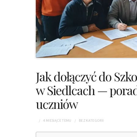
Jak dołączyć do Sz
w Siedlcach — poradn
uczniów
4 MIESIĄCE
TEMU
BEZ KATEGORII