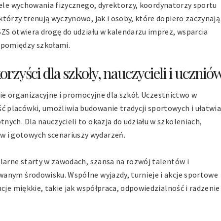
ele wychowania fizycznego, dyrektorzy, koordynatorzy sportu
tórzy trenują wyczynowo, jak i osoby, które dopiero zaczynają
SZS otwiera drogę do udziału w kalendarzu imprez, wsparcia
 pomiędzy szkołami.
rzyści dla szkoły, nauczycieli i ucznió
ie organizacyjne i promocyjne dla szkół. Uczestnictwo w
 placówki, umożliwia budowanie tradycji sportowych i ułatwi
ych. Dla nauczycieli to okazja do udziału w szkoleniach,
 i gotowych scenariuszy wydarzeń.
ularne starty w zawodach, szansa na rozwój talentów i
anym środowisku. Wspólne wyjazdy, turnieje i akcje sportowe
cje miękkie, takie jak współpraca, odpowiedzialność i radzenie