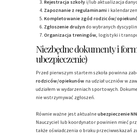
Rejestracja szkoły
i/lub aktualizacja dany
Zapoznanie z regulaminami
i kalendarzem
Kompletowanie zgód rodziców/opiekun
Zgłoszenie drużyn
do wybranych dyscypli
Organizacja treningów
, logistyki i tran
Niezbędne dokumenty i form
ubezpieczenie)
Przed pierwszym startem szkoła powinna zab
rodziców/opiekunów
na udział uczniów w za
udziałem w wydarzeniach sportowych. Dokumen
nie wstrzymywać zgłoszeń.
Równie ważne jest aktualne
ubezpieczenie N
Nauczyciel lub koordynator powinien mieć prz
także oświadczenia o braku przeciwwskazań 