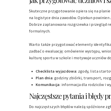
Jak przygotować uczniów i s
Skuteczne przygotowanie opiera się na plani
na logistyce dnia zawodów. Opiekun powinien z 
Dobrze zaplanowana rozgrzewka i przegląd re
formalnych.
Warto także przygotować elementy identyfikacj
zadbać o ewaluację: omówienie występu, wnios
kulturę sportu w szkole i motywuje uczniów do
Checklista wyjazdowa
: zgody, lista start
Plan dnia
: godziny zbiórki, transport, ro
Komunikacja
: informacja dla rodziców i
Najczęstsze pytania i błędy p
Do najczęstszych błędów należą spóźnione zg