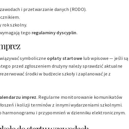
w zawodach i przetwarzanie danych (RODO).
ocznikiem.
 rok szkolny.
i wymagają tego
regulaminy dyscyplin
.
imprez
owiązywać symboliczne
opłaty startowe
lub wpisowe — jeśli są
atego przed zgłoszeniem drużyny należy sprawdzić aktualne
arezerwować środki w budżecie szkoły i zaplanować je z
alendarzu imprez
. Regularne monitorowanie komunikatów
oszeń i kolizji terminów z innymi wydarzeniami szkolnymi.
o harmonogramu i przypomnień w dzienniku elektronicznym.