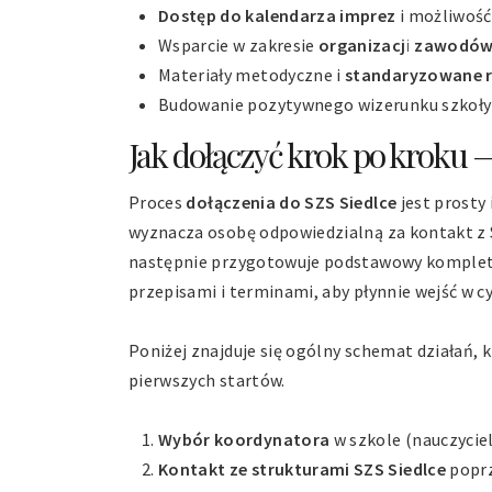
Dostęp do kalendarza imprez
i możliwość 
Wsparcie w zakresie
organizacji zawodó
Materiały metodyczne i
standaryzowane 
Budowanie pozytywnego wizerunku szkoły 
Jak dołączyć krok po kroku — r
Proces
dołączenia do SZS Siedlce
jest prosty 
wyznacza osobę odpowiedzialną za kontakt z SZ
następnie przygotowuje podstawowy komplet
przepisami i terminami, aby płynnie wejść w c
Poniżej znajduje się ogólny schemat działań, k
pierwszych startów.
Wybór koordynatora
w szkole (nauczyci
Kontakt ze strukturami SZS Siedlce
poprz