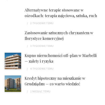
Alternatywne terapie stosowane w
ośrodkach: terapia zajęciowa, sztuka, ruch
2 TYGODNIE
TEMU
Zastosowanie sztucznych chryzantem w
florystyce komercyjnej
3 TYGODNIE
TEMU
Kupno nieruchomości off-plan w Marbelli
— zalety i ryzyka
4 TYGODNIE
TEMU
Kredyt hipoteczny na mieszkanie w
Grudziądzu — co warto wiedzieć
1 MIESIĄC
TEMU