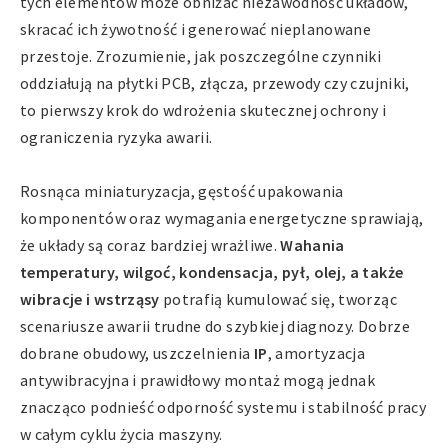
tych elementów może obniżać niezawodność układów,
skracać ich żywotność i generować nieplanowane
przestoje. Zrozumienie, jak poszczególne czynniki
oddziałują na płytki PCB, złącza, przewody czy czujniki,
to pierwszy krok do wdrożenia skutecznej ochrony i
ograniczenia ryzyka awarii.
Rosnąca miniaturyzacja, gęstość upakowania
komponentów oraz wymagania energetyczne sprawiają,
że układy są coraz bardziej wrażliwe.
Wahania
temperatury, wilgoć, kondensacja, pył, olej, a także
wibracje i wstrząsy
potrafią kumulować się, tworząc
scenariusze awarii trudne do szybkiej diagnozy. Dobrze
dobrane obudowy, uszczelnienia
IP
, amortyzacja
antywibracyjna i prawidłowy montaż mogą jednak
znacząco podnieść odporność systemu i stabilność pracy
w całym cyklu życia maszyny.