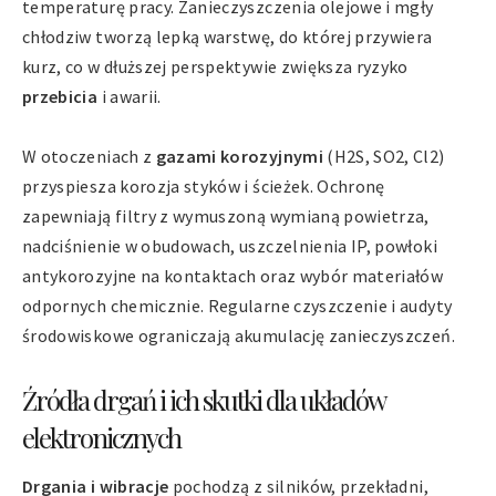
temperaturę pracy. Zanieczyszczenia olejowe i mgły
chłodziw tworzą lepką warstwę, do której przywiera
kurz, co w dłuższej perspektywie zwiększa ryzyko
przebicia
i awarii.
W otoczeniach z
gazami korozyjnymi
(H2S, SO2, Cl2)
przyspiesza korozja styków i ścieżek. Ochronę
zapewniają filtry z wymuszoną wymianą powietrza,
nadciśnienie w obudowach, uszczelnienia IP, powłoki
antykorozyjne na kontaktach oraz wybór materiałów
odpornych chemicznie. Regularne czyszczenie i audyty
środowiskowe ograniczają akumulację zanieczyszczeń.
Źródła drgań i ich skutki dla układów
elektronicznych
Drgania i wibracje
pochodzą z silników, przekładni,