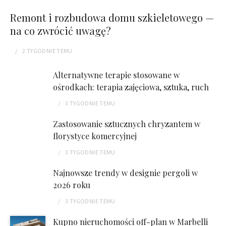
Remont i rozbudowa domu szkieletowego —
na co zwrócić uwagę?
2 TYGODNIE
TEMU
Alternatywne terapie stosowane w
ośrodkach: terapia zajęciowa, sztuka, ruch
3 TYGODNIE
TEMU
Zastosowanie sztucznych chryzantem w
florystyce komercyjnej
3 TYGODNIE
TEMU
Najnowsze trendy w designie pergoli w
2026 roku
3 TYGODNIE
TEMU
Kupno nieruchomości off-plan w Marbelli