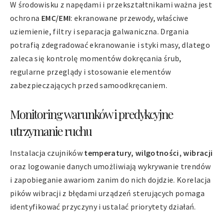
W środowisku z napędami i przekształtnikami ważna jest
ochrona
EMC/EMI
: ekranowane przewody, właściwe
uziemienie, filtry i separacja galwaniczna. Drgania
potrafią zdegradować ekranowanie i styki masy, dlatego
zaleca się kontrolę momentów dokręcania śrub,
regularne przeglądy i stosowanie elementów
zabezpieczających przed samoodkręcaniem.
Monitoring warunków i predykcyjne
utrzymanie ruchu
Instalacja czujników
temperatury, wilgotności, wibracji
oraz logowanie danych umożliwiają wykrywanie trendów
i zapobieganie awariom zanim do nich dojdzie. Korelacja
pików wibracji z błędami urządzeń sterujących pomaga
identyfikować przyczyny i ustalać priorytety działań.