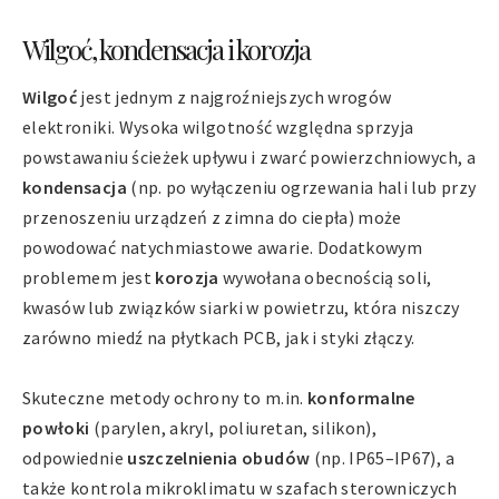
Wilgoć, kondensacja i korozja
Wilgoć
jest jednym z najgroźniejszych wrogów
elektroniki. Wysoka wilgotność względna sprzyja
powstawaniu ścieżek upływu i zwarć powierzchniowych, a
kondensacja
(np. po wyłączeniu ogrzewania hali lub przy
przenoszeniu urządzeń z zimna do ciepła) może
powodować natychmiastowe awarie. Dodatkowym
problemem jest
korozja
wywołana obecnością soli,
kwasów lub związków siarki w powietrzu, która niszczy
zarówno miedź na płytkach PCB, jak i styki złączy.
Skuteczne metody ochrony to m.in.
konformalne
powłoki
(parylen, akryl, poliuretan, silikon),
odpowiednie
uszczelnienia obudów
(np. IP65–IP67), a
także kontrola mikroklimatu w szafach sterowniczych