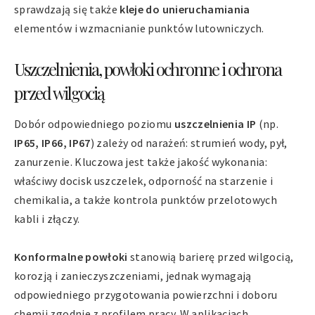
sprawdzają się także
kleje do unieruchamiania
elementów i wzmacnianie punktów lutowniczych.
Uszczelnienia, powłoki ochronne i ochrona
przed wilgocią
Dobór odpowiedniego poziomu
uszczelnienia IP
(np.
IP65, IP66, IP67
) zależy od narażeń: strumień wody, pył,
zanurzenie. Kluczowa jest także jakość wykonania:
właściwy docisk uszczelek, odporność na starzenie i
chemikalia, a także kontrola punktów przelotowych
kabli i złączy.
Konformalne powłoki
stanowią barierę przed wilgocią,
korozją i zanieczyszczeniami, jednak wymagają
odpowiedniego przygotowania powierzchni i doboru
chemii zgodnie z profilem pracy. W aplikacjach