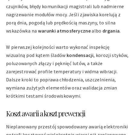
czujników, błędy komunikacji magistrali lub nadmierne
nagrzewanie modułów mocy. Jeśli zjawiska korelują z
porą dnia, pogodą lub prędkością maszyny, to silna
wskazówka na
warunki atmosferyczne
albo
drgania
.
W pierwszej kolejności warto wykonać inspekcję
wizualną pod kątem śladów
kondensacji
, korozji styków,
poluzowanych złączy i pęknięć lutów, a także
zarejestrować profile temperatury i widma wibracji.
Dalsze kroki to poprawa chłodzenia, uszczelnienia,
wymiana zużytych elementów oraz walidacja zmian
krótkimi testami środowiskowymi.
Koszt awarii a koszt prewencji
Nieplanowany przestój spowodowany awarią elektroniki
potrafi kosztować wielokrotnie więcej niż zaplanowane