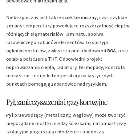
powodować mikropęknięcia.
Niebezpieczny jest także
szok termiczny
, czyli szybkie
zmiany temperatury powodujące rozszerzalność cieplną
różniących się materiałów: laminatu, spoiwa
lutowniczego i obudów elementów. To sprzyja
pęknięciom lutów, zwłaszcza pod obudowami
BGA
, oraz
osłabia połączenia THT. Odpowiedni projekt
odprowadzania ciepła, radiatory, termopady, kontrola
mocy strat i czujniki temperatury na krytycznych
punktach pomagają zapanować nad ryzykiem.
Pył, zanieczyszczenia i gazy korozyjne
Pył
przewodzący (metaliczny, węglowy) może tworzyć
niepożądane mostki między ścieżkami, natomiast pyły
izolacyjne pogarszają chłodzenie i podnoszą