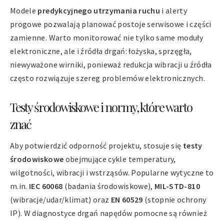
Modele
predykcyjnego utrzymania ruchu
i alerty
progowe pozwalają planować postoje serwisowe i części
zamienne. Warto monitorować nie tylko same moduły
elektroniczne, ale i źródła drgań: łożyska, sprzęgła,
niewyważone wirniki, ponieważ redukcja wibracji u źródła
często rozwiązuje szereg problemów elektronicznych.
Testy środowiskowe i normy, które warto
znać
Aby potwierdzić odporność projektu, stosuje się
testy
środowiskowe
obejmujące cykle temperatury,
wilgotności, wibracji i wstrząsów. Popularne wytyczne to
m.in.
IEC 60068
(badania środowiskowe),
MIL-STD-810
(wibracje/udar/klimat) oraz
EN 60529
(stopnie ochrony
IP). W diagnostyce drgań napędów pomocne są również