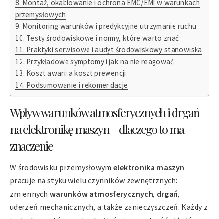
Montaż, okablowanie i ochrona EMC/EMI w warunkach
przemysłowych
Monitoring warunków i predykcyjne utrzymanie ruchu
Testy środowiskowe i normy, które warto znać
Praktyki serwisowe i audyt środowiskowy stanowiska
Przykładowe symptomy i jak na nie reagować
Koszt awarii a koszt prewencji
Podsumowanie i rekomendacje
Wpływ warunków atmosferycznych i drgań
na elektronikę maszyn – dlaczego to ma
znaczenie
W środowisku przemysłowym
elektronika maszyn
pracuje na styku wielu czynników zewnętrznych:
zmiennych
warunków atmosferycznych
,
drgań
,
uderzeń mechanicznych, a także zanieczyszczeń. Każdy z