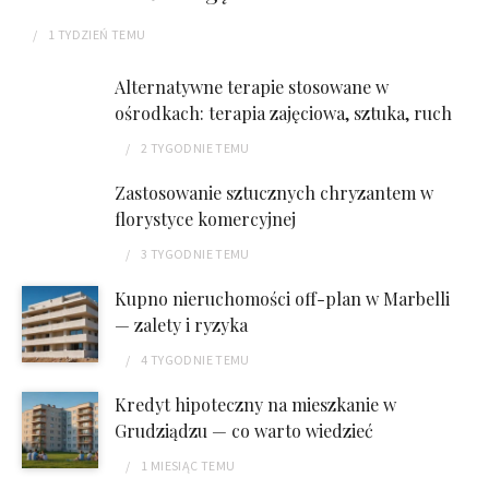
1 TYDZIEŃ
TEMU
Alternatywne terapie stosowane w
ośrodkach: terapia zajęciowa, sztuka, ruch
2 TYGODNIE
TEMU
Zastosowanie sztucznych chryzantem w
florystyce komercyjnej
3 TYGODNIE
TEMU
Kupno nieruchomości off-plan w Marbelli
— zalety i ryzyka
4 TYGODNIE
TEMU
Kredyt hipoteczny na mieszkanie w
Grudziądzu — co warto wiedzieć
1 MIESIĄC
TEMU