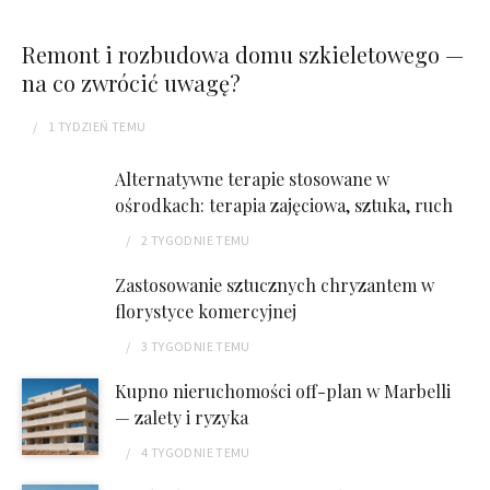
Remont i rozbudowa domu szkieletowego —
na co zwrócić uwagę?
1 TYDZIEŃ
TEMU
Alternatywne terapie stosowane w
ośrodkach: terapia zajęciowa, sztuka, ruch
2 TYGODNIE
TEMU
Zastosowanie sztucznych chryzantem w
florystyce komercyjnej
3 TYGODNIE
TEMU
Kupno nieruchomości off-plan w Marbelli
— zalety i ryzyka
4 TYGODNIE
TEMU