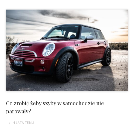
Co zrobić żeby szyby w samochodzie nie
parowały?
4 LATA
TEMU