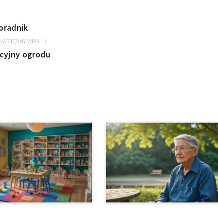
oradnik
NASTĘPNY WPIS
acyjny ogrodu