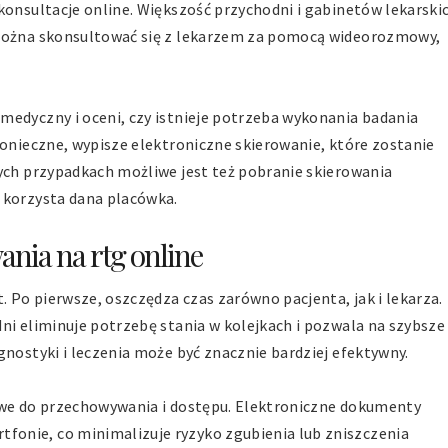
konsultacje online. Większość przychodni i gabinetów lekarski
 można skonsultować się z lekarzem za pomocą wideorozmowy,
medyczny i oceni, czy istnieje potrzeba wykonania badania
konieczne, wypisze elektroniczne skierowanie, które zostanie
rych przypadkach możliwe jest też pobranie skierowania
 korzysta dana placówka.
ania na rtg online
. Po pierwsze, oszczędza czas zarówno pacjenta, jak i lekarza.
ni eliminuje potrzebę stania w kolejkach i pozwala na szybsze
gnostyki i leczenia może być znacznie bardziej efektywny.
twe do przechowywania i dostępu. Elektroniczne dokumenty
onie, co minimalizuje ryzyko zgubienia lub zniszczenia