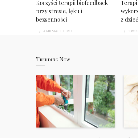
Korzyści terapii biofeedback
Terapi
przy stresie, lęku i
wykorz
bezsenności
z dzie
4 MIESIĄCE
TEMU
1 ROK
Trending Now