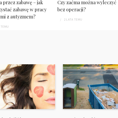
a przez zabawę – jak
Czy zaćma można wyleczyć
ystać zabawę w pracy
bez operacji?
ćmi z autyzmem?
2 LATA
TEMU
TEMU