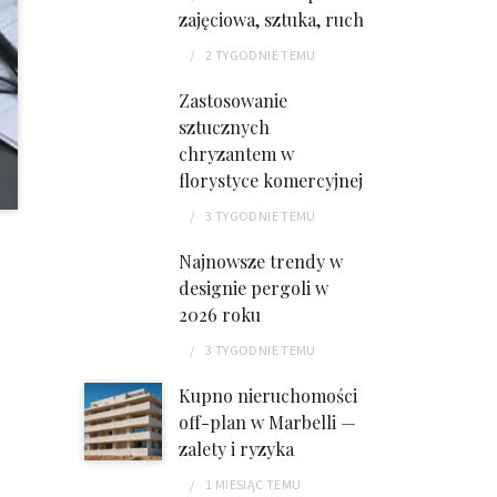
zajęciowa, sztuka, ruch
2 TYGODNIE
TEMU
Zastosowanie
sztucznych
chryzantem w
florystyce komercyjnej
3 TYGODNIE
TEMU
Najnowsze trendy w
designie pergoli w
2026 roku
3 TYGODNIE
TEMU
Kupno nieruchomości
off-plan w Marbelli —
zalety i ryzyka
1 MIESIĄC
TEMU