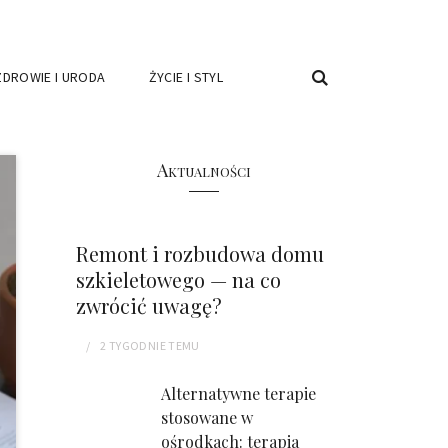
ZDROWIE I URODA
ŻYCIE I STYL
Aktualności
Remont i rozbudowa domu
szkieletowego — na co
zwrócić uwagę?
2 TYGODNIE
TEMU
Alternatywne terapie
stosowane w
ośrodkach: terapia