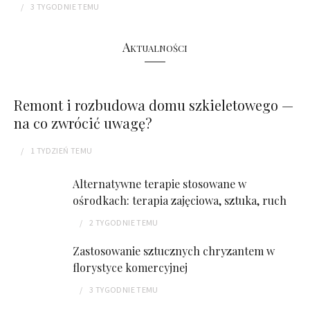
3 TYGODNIE
TEMU
Aktualności
Remont i rozbudowa domu szkieletowego —
na co zwrócić uwagę?
1 TYDZIEŃ
TEMU
Alternatywne terapie stosowane w
ośrodkach: terapia zajęciowa, sztuka, ruch
2 TYGODNIE
TEMU
Zastosowanie sztucznych chryzantem w
florystyce komercyjnej
3 TYGODNIE
TEMU