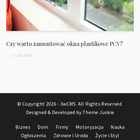
Czy warto zamontować okna plastikowe PCV?
5 LAT
TEMU
© Copyright 2026 -
3wCMS
. All Rights Reserved.
Designed & Developed by
Theme Junkie
Biznes
Dom
Firmy
Motoryzacja
Nauka
Ogłoszenia
Zdrowie i Uroda
Życie i Styl