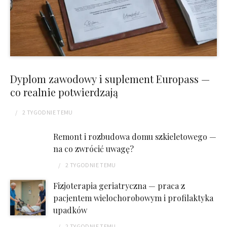
Dyplom zawodowy i suplement Europass —
co realnie potwierdzają
2 TYGODNIE
TEMU
Remont i rozbudowa domu szkieletowego —
na co zwrócić uwagę?
2 TYGODNIE
TEMU
Fizjoterapia geriatryczna — praca z
pacjentem wielochorobowym i profilaktyka
upadków
2 TYGODNIE
TEMU