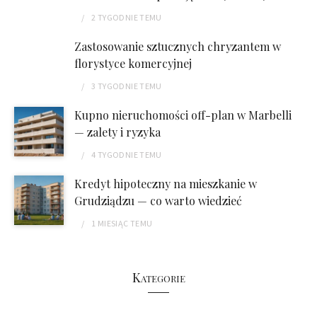
2 TYGODNIE
TEMU
Zastosowanie sztucznych chryzantem w
florystyce komercyjnej
3 TYGODNIE
TEMU
Kupno nieruchomości off-plan w Marbelli
— zalety i ryzyka
4 TYGODNIE
TEMU
Kredyt hipoteczny na mieszkanie w
Grudziądzu — co warto wiedzieć
1 MIESIĄC
TEMU
Kategorie