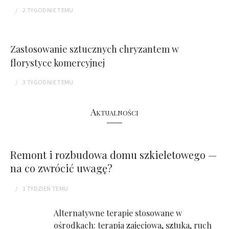
2 TYGODNIE
TEMU
Zastosowanie sztucznych chryzantem w
florystyce komercyjnej
3 TYGODNIE
TEMU
Aktualności
Remont i rozbudowa domu szkieletowego —
na co zwrócić uwagę?
1 TYDZIEŃ
TEMU
Alternatywne terapie stosowane w
ośrodkach: terapia zajęciowa, sztuka, ruch