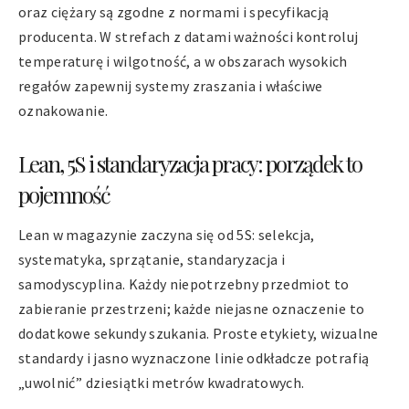
oraz ciężary są zgodne z normami i specyfikacją
producenta. W strefach z datami ważności kontroluj
temperaturę i wilgotność, a w obszarach wysokich
regałów zapewnij systemy zraszania i właściwe
oznakowanie.
Lean, 5S i standaryzacja pracy: porządek to
pojemność
Lean w magazynie zaczyna się od 5S: selekcja,
systematyka, sprzątanie, standaryzacja i
samodyscyplina. Każdy niepotrzebny przedmiot to
zabieranie przestrzeni; każde niejasne oznaczenie to
dodatkowe sekundy szukania. Proste etykiety, wizualne
standardy i jasno wyznaczone linie odkładcze potrafią
„uwolnić” dziesiątki metrów kwadratowych.