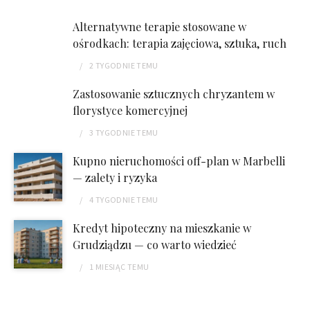
Alternatywne terapie stosowane w
ośrodkach: terapia zajęciowa, sztuka, ruch
2 TYGODNIE
TEMU
Zastosowanie sztucznych chryzantem w
florystyce komercyjnej
3 TYGODNIE
TEMU
Kupno nieruchomości off-plan w Marbelli
— zalety i ryzyka
4 TYGODNIE
TEMU
Kredyt hipoteczny na mieszkanie w
Grudziądzu — co warto wiedzieć
1 MIESIĄC
TEMU