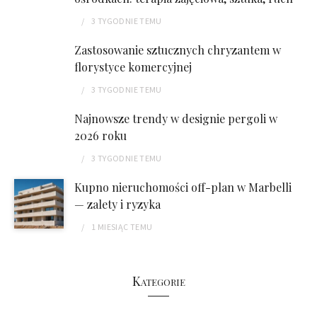
3 TYGODNIE
TEMU
Zastosowanie sztucznych chryzantem w
florystyce komercyjnej
3 TYGODNIE
TEMU
Najnowsze trendy w designie pergoli w
2026 roku
3 TYGODNIE
TEMU
Kupno nieruchomości off-plan w Marbelli
— zalety i ryzyka
1 MIESIĄC
TEMU
Kategorie