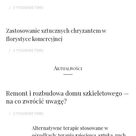
3 TYGODNIE
TEMU
Zastosowanie sztucznych chryzantem w
florystyce komercyjnej
3 TYGODNIE
TEMU
Aktualności
Remont i rozbudowa domu szkieletowego —
na co zwrócić uwagę?
2 TYGODNIE
TEMU
Alternatywne terapie stosowane w
ośrodkach: terapia zajęciowa, sztuka, ruch