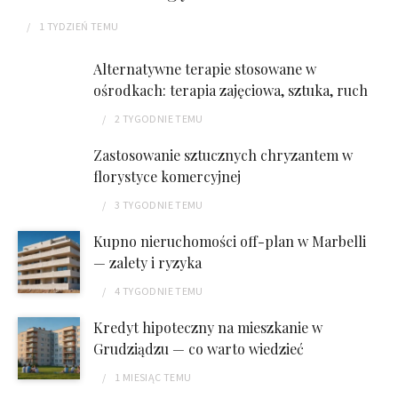
1 TYDZIEŃ
TEMU
Alternatywne terapie stosowane w
ośrodkach: terapia zajęciowa, sztuka, ruch
2 TYGODNIE
TEMU
Zastosowanie sztucznych chryzantem w
florystyce komercyjnej
3 TYGODNIE
TEMU
Kupno nieruchomości off-plan w Marbelli
— zalety i ryzyka
4 TYGODNIE
TEMU
Kredyt hipoteczny na mieszkanie w
Grudziądzu — co warto wiedzieć
1 MIESIĄC
TEMU