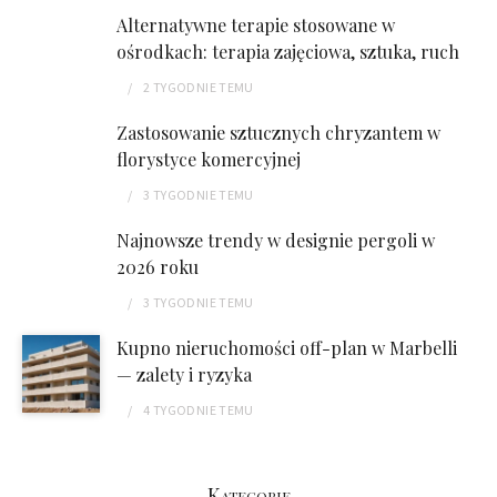
Alternatywne terapie stosowane w
ośrodkach: terapia zajęciowa, sztuka, ruch
2 TYGODNIE
TEMU
Zastosowanie sztucznych chryzantem w
florystyce komercyjnej
3 TYGODNIE
TEMU
Najnowsze trendy w designie pergoli w
2026 roku
3 TYGODNIE
TEMU
Kupno nieruchomości off-plan w Marbelli
— zalety i ryzyka
4 TYGODNIE
TEMU
Kategorie