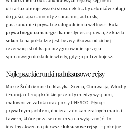
W odróżnieniu od standardowych rejsów, segment
ultra‑lux oferuje wysoki stosunek liczby członków załogi
do gości, apartamenty z tarasami, autorską
gastronomię i prywatne udogodnienia wellness. Rola
prywatnego concierge
i kamerdynera sprawia, że każda
sekunda na pokładzie jest bezwysiłkowa: od cichej
rezerwacji stolika po przygotowanie sprzętu
sportowego dokładnie wtedy, gdy go potrzebujesz.
Najlepsze kierunki na luksusowe rejsy
Morze Śródziemne to klasyka: Grecja, Chorwacja, Włochy
i Francja oferują krótkie przeloty między wyspami,
malownicze zatoki oraz porty UNESCO. Płynąc
prywatnym jachtem, docierasz do kameralnych marin i
tawern, które poza sezonem są na wyłączność. To
idealny akwen na pierwsze
luksusowe rejsy
– spokojne