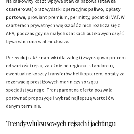
Na całkowity koszt wpływa stawka bazowa (
stawka
czarterowa
) oraz wydatki operacyjne:
paliwo
,
opłaty
portowe
, prowiant premium, permitty, podatki i VAT. W
czarterach prywatnych większość z nich rozlicza się z
APA, podczas gdy na małych statkach butikowych część
bywa wliczona w all‑inclusive.
Przewiduj także
napiwki
dla załogi (zwyczajowo procent
od wartości rejsu, zależnie od regionu i standardu),
ewentualne koszty transferów helikopterem, opłaty za
rezerwację prestiżowych marin czy sprzętu
specjalistycznego. Transparentna oferta pozwala
porównać propozycje i wybrać najlepszą wartość w
danym terminie.
Trendy w luksusowych rejsach i jachtingu