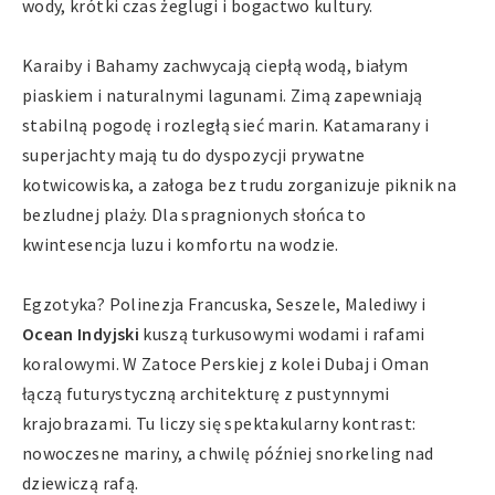
wody, krótki czas żeglugi i bogactwo kultury.
Karaiby i Bahamy zachwycają ciepłą wodą, białym
piaskiem i naturalnymi lagunami. Zimą zapewniają
stabilną pogodę i rozległą sieć marin. Katamarany i
superjachty mają tu do dyspozycji prywatne
kotwicowiska, a załoga bez trudu zorganizuje piknik na
bezludnej plaży. Dla spragnionych słońca to
kwintesencja luzu i komfortu na wodzie.
Egzotyka? Polinezja Francuska, Seszele, Malediwy i
Ocean Indyjski
kuszą turkusowymi wodami i rafami
koralowymi. W Zatoce Perskiej z kolei Dubaj i Oman
łączą futurystyczną architekturę z pustynnymi
krajobrazami. Tu liczy się spektakularny kontrast:
nowoczesne mariny, a chwilę później snorkeling nad
dziewiczą rafą.