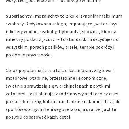
wszystko „pod kluczem” – od SPA po winiarnię.
Superjachty
i megajachty to z kolei synonim maksimum
swobody. Dedykowana załoga, imponujące „water toys”
(skutery wodne, seaboby, flyboardy), siłownia, kino na
rufie czy pokład z jacuzzi – to standard. Tu decydujesz o
wszystkim: porach posiłków, trasie, tempie podróży i
poziomie prywatności.
Coraz popularniejsze są także katamarany żaglowe i
motorowe. Stabilne, przestronne i ekonomiczne,
świetnie sprawdzają się w archipelagach z płytkimi
zatokami. Jeśli planujesz rodzinny wyjazd i cenisz duży
pokład słoneczny, katamaran będzie znakomitą bazą do
sportów wodnych i leniwego relaksu, a
czarter jachtu
pozwoli dopasować każdy detal.