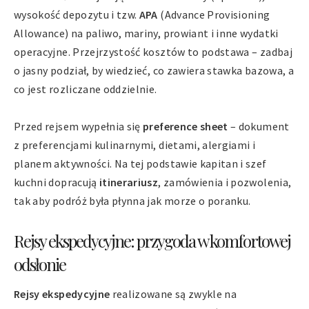
wysokość depozytu i tzw.
APA
(Advance Provisioning
Allowance) na paliwo, mariny, prowiant i inne wydatki
operacyjne. Przejrzystość kosztów to podstawa – zadbaj
o jasny podział, by wiedzieć, co zawiera stawka bazowa, a
co jest rozliczane oddzielnie.
Przed rejsem wypełnia się
preference sheet
– dokument
z preferencjami kulinarnymi, dietami, alergiami i
planem aktywności. Na tej podstawie kapitan i szef
kuchni dopracują
itinerariusz
, zamówienia i pozwolenia,
tak aby podróż była płynna jak morze o poranku.
Rejsy ekspedycyjne: przygoda w komfortowej
odsłonie
Rejsy ekspedycyjne
realizowane są zwykle na