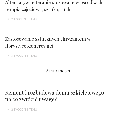
Alternatywne terapie stosowane w ośrodkach:
terapia zajęciowa, sztuka, ruch
2 TYGODNIE
TEMU
Zastosowanie sztucznych chryzantem w
florystyce komercyjnej
3 TYGODNIE
TEMU
Aktualności
Remont i rozbudowa domu szkieletowego —
na co zwrócić uwagę?
2 TYGODNIE
TEMU