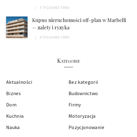
3 TYGODNIE
TEMU
Kupno nieruchomości off-plan w Marbelli
— zalety i ryzyka
4 TYGODNIE
TEMU
Kategorie
Aktualności
Bez kategorii
Biznes
Budownictwo
Dom
Firmy
Kuchnia
Motoryzacja
Nauka
Pozycjonowanie