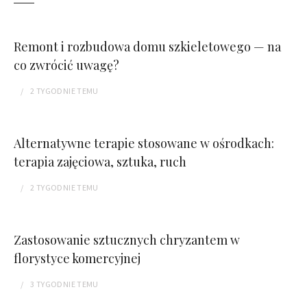
Remont i rozbudowa domu szkieletowego — na
co zwrócić uwagę?
2 TYGODNIE
TEMU
Alternatywne terapie stosowane w ośrodkach:
terapia zajęciowa, sztuka, ruch
2 TYGODNIE
TEMU
Zastosowanie sztucznych chryzantem w
florystyce komercyjnej
3 TYGODNIE
TEMU