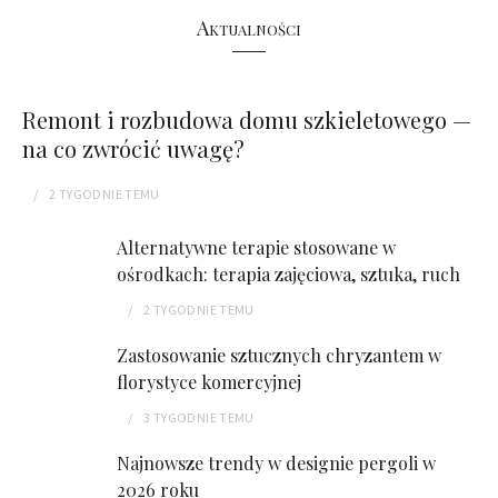
Aktualności
Remont i rozbudowa domu szkieletowego —
na co zwrócić uwagę?
2 TYGODNIE
TEMU
Alternatywne terapie stosowane w
ośrodkach: terapia zajęciowa, sztuka, ruch
2 TYGODNIE
TEMU
Zastosowanie sztucznych chryzantem w
florystyce komercyjnej
3 TYGODNIE
TEMU
Najnowsze trendy w designie pergoli w
2026 roku