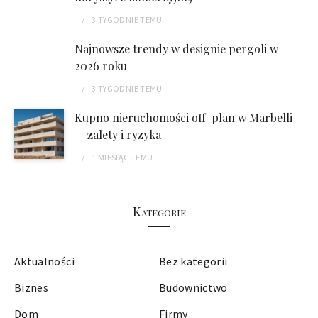
3 TYGODNIE
TEMU
Najnowsze trendy w designie pergoli w
2026 roku
3 TYGODNIE
TEMU
Kupno nieruchomości off-plan w Marbelli
— zalety i ryzyka
1 MIESIĄC
TEMU
Kategorie
Aktualności
Bez kategorii
Biznes
Budownictwo
Dom
Firmy