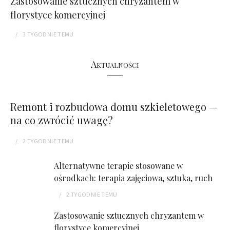
Zastosowanie sztucznych chryzantem w
florystyce komercyjnej
3 TYGODNIE
TEMU
Aktualności
Remont i rozbudowa domu szkieletowego —
na co zwrócić uwagę?
2 TYGODNIE
TEMU
Alternatywne terapie stosowane w
ośrodkach: terapia zajęciowa, sztuka, ruch
2 TYGODNIE
TEMU
Zastosowanie sztucznych chryzantem w
florystyce komercyjnej