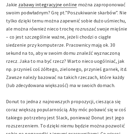
Jakie
zabawy integracyjne online
można zaproponować
swoim podwładnym? Grę pt.”Poszukiwanie skarbów”. Nie
tylko dzięki temu można zapewnić sobie dużo uśmiechu,
ale można również nieco trochę rozruszać swoje mięśnie
– co jest szczególnie ważne, jeżeli chodzi o ciągłe
siedzenie przy komputerze. Pracownicy mają ok. 30
sekund na to, aby w swoim domu znaleźć wyznaczoną
rzecz. Jaka to ma być rzecz? Warto nieco uogólniać, jak
np. przynieś coś żółtego, zielonego, przynieś garnek, itd.
Zawsze należy bazować na takich rzeczach, które każdy
(lub zdecydowana większość) ma w swoich domach.
Donut to jedna z najnowszych propozycji, ciesząca się
coraz większą popularnością. Aby móc pobawić się w coś
takiego potrzebny jest Slack, ponieważ Donut jest jego
rozszerzeniem. To dzięki niemu będzie można pozwolić
sobie na pogawędki z innymi pracownikami. Co więcej,