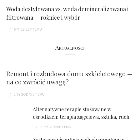
Woda destylowana vs. woda demineralizowana i
filtrowana — różnice i wybór
6 MIESIĘCY
TEMU
Aktualności
Remont i rozbudowa domu szkieletowego —
na co zwrócić uwagę?
2 TYGODNIE
TEMU
Alternatywne terapie stosowane w
ośrodkach: terapia zajęciowa, sztuka, ruch
2 TYGODNIE
TEMU
Zastosowanie sztucznych chryzantem w