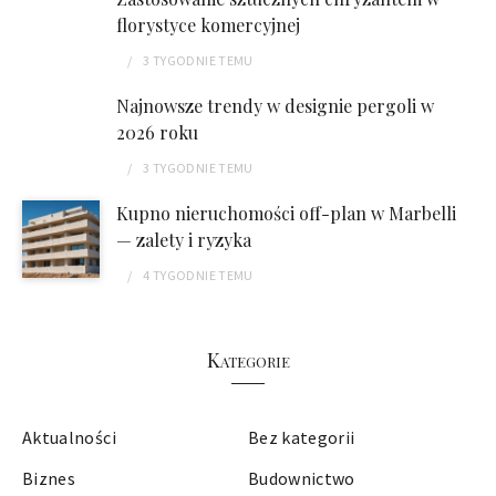
florystyce komercyjnej
3 TYGODNIE
TEMU
Najnowsze trendy w designie pergoli w
2026 roku
3 TYGODNIE
TEMU
Kupno nieruchomości off-plan w Marbelli
— zalety i ryzyka
4 TYGODNIE
TEMU
Kategorie
Aktualności
Bez kategorii
Biznes
Budownictwo