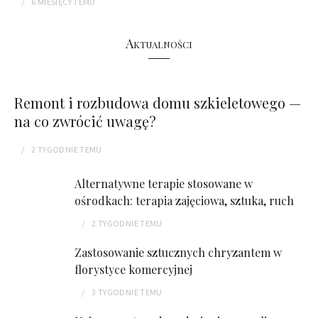
6 MIESIĘCY
TEMU
Aktualności
Remont i rozbudowa domu szkieletowego —
na co zwrócić uwagę?
2 TYGODNIE
TEMU
Alternatywne terapie stosowane w
ośrodkach: terapia zajęciowa, sztuka, ruch
2 TYGODNIE
TEMU
Zastosowanie sztucznych chryzantem w
florystyce komercyjnej
3 TYGODNIE
TEMU