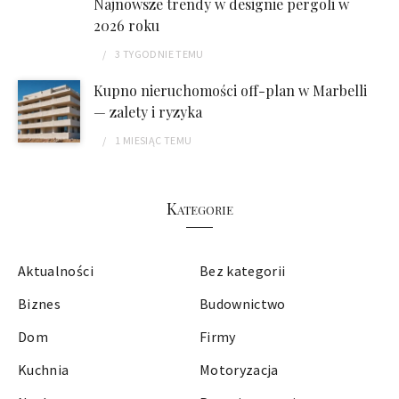
Najnowsze trendy w designie pergoli w
2026 roku
3 TYGODNIE
TEMU
Kupno nieruchomości off-plan w Marbelli
— zalety i ryzyka
1 MIESIĄC
TEMU
Kategorie
Aktualności
Bez kategorii
Biznes
Budownictwo
Dom
Firmy
Kuchnia
Motoryzacja