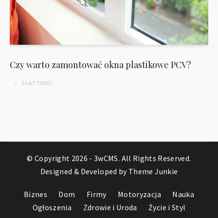
Czy warto zamontować okna plastikowe PCV?
5 LAT
TEMU
© Copyright 2026 -
3wCMS
. All Rights Reserved.
Designed & Developed by
Theme Junkie
Biznes
Dom
Firmy
Motoryzacja
Nauka
Ogłoszenia
Zdrowie i Uroda
Życie i Styl