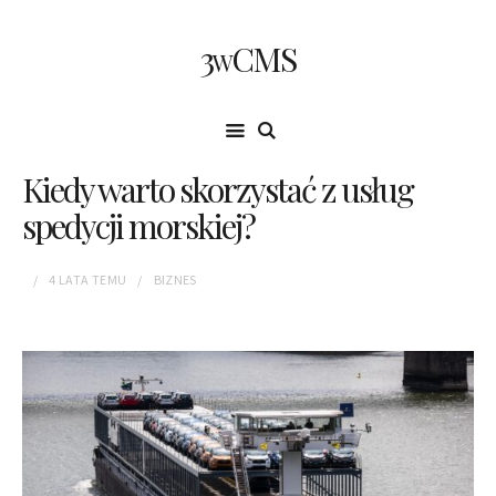
3wCMS
Kiedy warto skorzystać z usług
spedycji morskiej?
4 LATA
TEMU
BIZNES