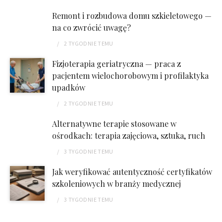
Remont i rozbudowa domu szkieletowego —
na co zwrócić uwagę?
2 TYGODNIE
TEMU
Fizjoterapia geriatryczna — praca z
pacjentem wielochorobowym i profilaktyka
upadków
2 TYGODNIE
TEMU
Alternatywne terapie stosowane w
ośrodkach: terapia zajęciowa, sztuka, ruch
3 TYGODNIE
TEMU
Jak weryfikować autentyczność certyfikatów
szkoleniowych w branży medycznej
3 TYGODNIE
TEMU