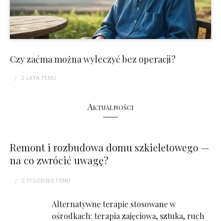
Czy zaćma można wyleczyć bez operacji?
2 LATA
TEMU
Aktualności
Remont i rozbudowa domu szkieletowego —
na co zwrócić uwagę?
2 TYGODNIE
TEMU
Alternatywne terapie stosowane w
ośrodkach: terapia zajęciowa, sztuka, ruch