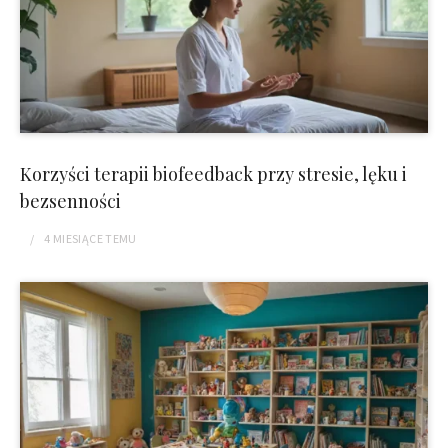
Korzyści terapii biofeedback przy stresie, lęku i
bezsenności
4 MIESIĄCE
TEMU