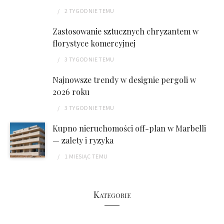
2 TYGODNIE
TEMU
Zastosowanie sztucznych chryzantem w
florystyce komercyjnej
3 TYGODNIE
TEMU
Najnowsze trendy w designie pergoli w
2026 roku
3 TYGODNIE
TEMU
Kupno nieruchomości off-plan w Marbelli
— zalety i ryzyka
1 MIESIĄC
TEMU
Kategorie