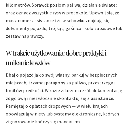
kilometrów. Sprawdź poziom paliwa, działanie świateł
oraz oznacz wszystkie rysy w protokole. Upewnij się, że
masz numer assistance i że w schowku znajdują się
dokumenty pojazdu, trójkąt, gaśnica i koło zapasowe lub
zestaw naprawczy.
W trakcie użytkowania: dobre praktyki i
unikanie kosztów
Dbaj o pojazd jak o swój własny: parkuj w bezpiecznych
miejscach, trzymaj paragony za paliwo, przestrzegaj
limitów prędkości. W razie zdarzenia zrób dokumentację
zdjęciową i niezwłocznie skontaktuj się z
assistance
.
Pamiętaj o opłatach drogowych — w wielu krajach
obowiązują winiety lub systemy elektroniczne, których
zignorowanie kończy się mandatem.