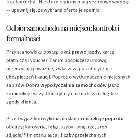
(np. łańcuchy). Niektóre regiony mają sezonowe wymogi
— upewnij się, że wybrana oferta je spełnia.
Odbiór samochodu na miejscu: kontrola i
formalności
Przy stanowisku obsługi okaż
prawo jazdy
, kartę
płatniczą i voucher. Zanim podpiszesz umowę,
przeczytaj ją uważnie, zwłaszcza pola dotyczące
ubezpieczeń i kaucji. Poproś o wytłumaczenie niejasnych
zapisów. Dobra
Wypożyczalnia samochodów
jasno
komunikuje wszystkie opłaty i nie dolicza usług bez
zgody klienta.
Przed wyjazdem wykonaj dokładną
inspekcję pojazdu
:
obejrzyj karoserię, felgi, szyby i wnętrze, zrób
zdjęcia/film stanu auta i liczby przejechanych