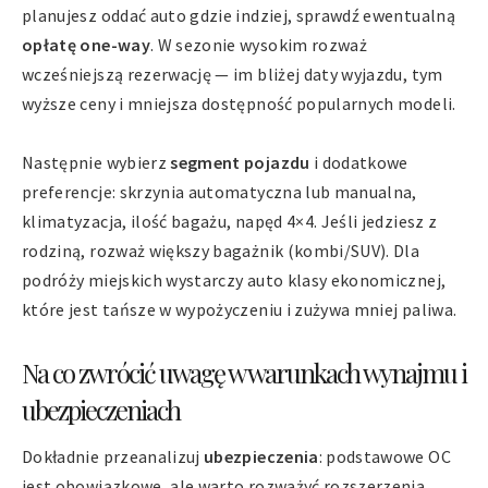
planujesz oddać auto gdzie indziej, sprawdź ewentualną
opłatę one-way
. W sezonie wysokim rozważ
wcześniejszą rezerwację — im bliżej daty wyjazdu, tym
wyższe ceny i mniejsza dostępność popularnych modeli.
Następnie wybierz
segment pojazdu
i dodatkowe
preferencje: skrzynia automatyczna lub manualna,
klimatyzacja, ilość bagażu, napęd 4×4. Jeśli jedziesz z
rodziną, rozważ większy bagażnik (kombi/SUV). Dla
podróży miejskich wystarczy auto klasy ekonomicznej,
które jest tańsze w wypożyczeniu i zużywa mniej paliwa.
Na co zwrócić uwagę w warunkach wynajmu i
ubezpieczeniach
Dokładnie przeanalizuj
ubezpieczenia
: podstawowe OC
jest obowiązkowe, ale warto rozważyć rozszerzenia,