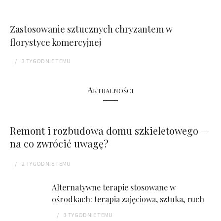
Zastosowanie sztucznych chryzantem w
florystyce komercyjnej
3 TYGODNIE
TEMU
Aktualności
Remont i rozbudowa domu szkieletowego —
na co zwrócić uwagę?
2 TYGODNIE
TEMU
Alternatywne terapie stosowane w
ośrodkach: terapia zajęciowa, sztuka, ruch
3 TYGODNIE
TEMU