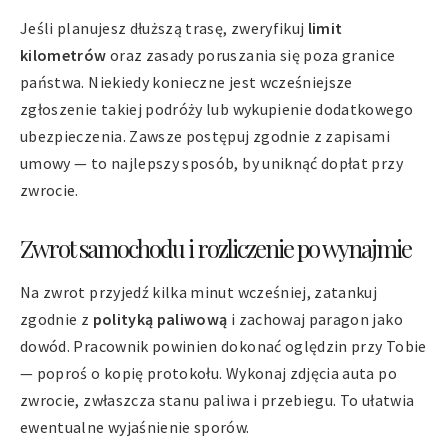
Jeśli planujesz dłuższą trasę, zweryfikuj
limit
kilometrów
oraz zasady poruszania się poza granice
państwa. Niekiedy konieczne jest wcześniejsze
zgłoszenie takiej podróży lub wykupienie dodatkowego
ubezpieczenia. Zawsze postępuj zgodnie z zapisami
umowy — to najlepszy sposób, by uniknąć dopłat przy
zwrocie.
Zwrot samochodu i rozliczenie po wynajmie
Na zwrot przyjedź kilka minut wcześniej, zatankuj
zgodnie z
polityką paliwową
i zachowaj paragon jako
dowód. Pracownik powinien dokonać oględzin przy Tobie
— poproś o kopię protokołu. Wykonaj zdjęcia auta po
zwrocie, zwłaszcza stanu paliwa i przebiegu. To ułatwia
ewentualne wyjaśnienie sporów.