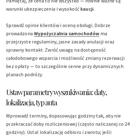
Pamiętaj, że cena to nie wszystko — równie ważne są
warunki ubezpieczenia i wysokość
kaucji
.
Sprawdź opinie klientów i ocenę obsługi. Dobrze
prowadzona
Wypożyczalnia samochodów
ma
przejrzyste regulaminy, jasne zasady anulacji oraz
sprawny kontakt. Zwróć uwagę na dostępność
całodobowego wsparcia i możliwość zmiany rezerwacji
bez opłaty — to szczególnie cenne przy dynamicznych
planach podróży.
Ustaw parametry wyszukiwania: daty,
lokalizacja, typ auta
Wprowadź terminy, dopasowując godziny tak, aby nie
przekraczać doby rozliczeniowej (często naliczanej co 24
godziny). Ustal lokalizację odbioru i zwrotu; jeśli