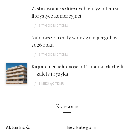
Zastosowanie sztucznych chryzantem w
florystyce komercyjnej
3 TYGODNIE
TEMU
Najnowsze trendy w designie pergoli w
2026 roku
3 TYGODNIE
TEMU
Kupno nieruchomości off-plan w Marbelli
— zalety i ryzyka
1 MIESIĄC
TEMU
Kategorie
Aktualności
Bez kategorii