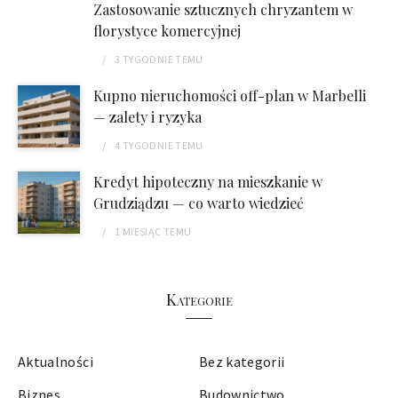
Zastosowanie sztucznych chryzantem w
florystyce komercyjnej
3 TYGODNIE
TEMU
Kupno nieruchomości off-plan w Marbelli
— zalety i ryzyka
4 TYGODNIE
TEMU
Kredyt hipoteczny na mieszkanie w
Grudziądzu — co warto wiedzieć
1 MIESIĄC
TEMU
Kategorie
Aktualności
Bez kategorii
Biznes
Budownictwo