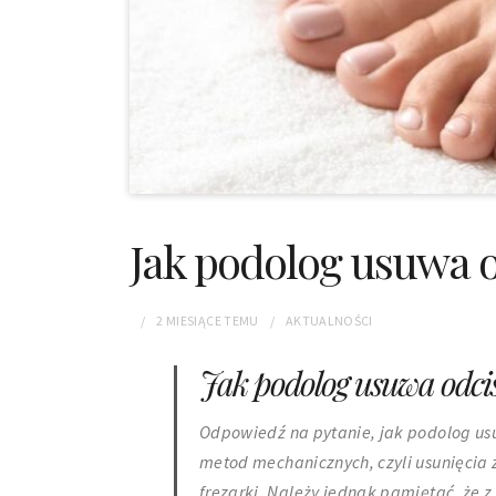
Jak podolog usuwa o
2 MIESIĄCE
TEMU
AKTUALNOŚCI
Jak podolog usuwa odcis
Odpowiedź na pytanie, jak podolog usu
metod mechanicznych, czyli usunięcia 
frezarki. Należy jednak pamiętać, że z