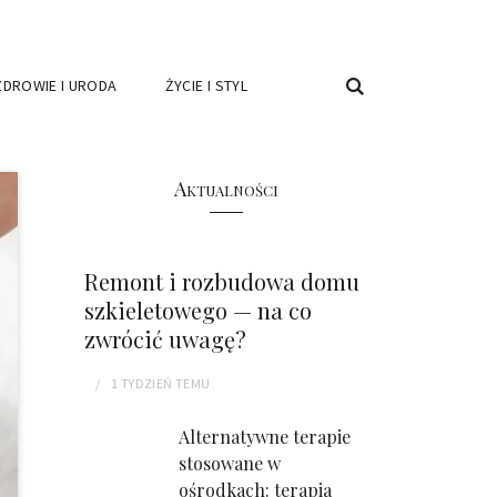
ZDROWIE I URODA
ŻYCIE I STYL
Aktualności
Remont i rozbudowa domu
szkieletowego — na co
zwrócić uwagę?
1 TYDZIEŃ
TEMU
Alternatywne terapie
stosowane w
ośrodkach: terapia