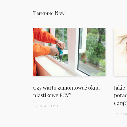
Trending Now
Czy warto zamontować okna
Jakie
arszawa
plastikowe PCV?
porad
cerą?
5 LAT
TEMU
4 L