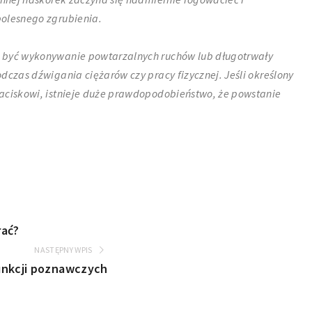
bolesnego zgrubienia.
 być wykonywanie powtarzalnych ruchów lub długotrwały
dczas dźwigania ciężarów czy pracy fizycznej. Jeśli określony
aciskowi, istnieje duże prawdopodobieństwo, że powstanie
rać?
NASTĘPNY WPIS
unkcji poznawczych