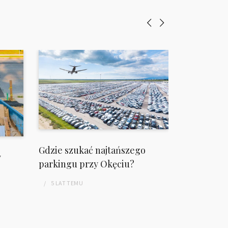
Gdzie szukać najtańszego
w
Panele sł
parkingu przy Okęciu?
4 LATA
TEM
5 LAT
TEMU