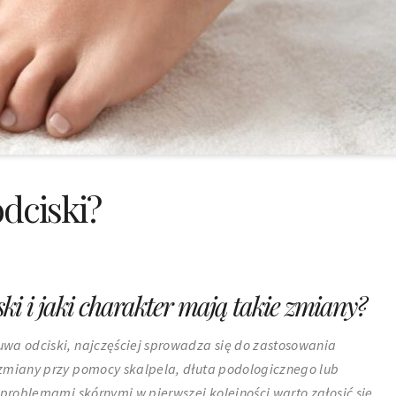
dciski?
ki i jaki charakter mają takie zmiany?
wa odciski, najczęściej sprowadza się do zastosowania
zmiany przy pomocy skalpela, dłuta podologicznego lub
 problemami skórnymi w pierwszej kolejności warto zgłosić się