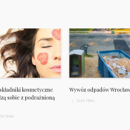
 składniki kosmetyczne
Wywóz odpadów Wrocła
zą sobie z podrażnioną
5 LAT
TEMU
ATA
TEMU