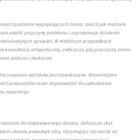
od innych podobnie wyglądających zmian, takich jak modzele
oże ustalić przyczynę problemu i zaproponuje działania
aniu kolejnych zgrubień. W niektórych przypadkach
a konsultację ortopedyczną, zwłaszcza gdy przyczyną zmian
żenie podczas chodzenia.
lne usuwanie odcisków jest niewskazane. Nieumiejętne
dnich preparatów może doprowadzić do uszkodzenia
tanu zapalnego.
k noszenia źle dopasowanego obuwia, zwłaszcza zbyt
akim obuwiu powoduje silny, utrzymujący się nacisk na
onnej naskórek zaczyna się nadmiernie rogowacieć i