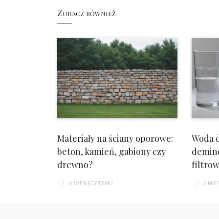
Zobacz również
Materiały na ściany oporowe:
Woda d
beton, kamień, gabiony czy
demine
drewno?
filtro
6 MIESIĘCY
TEMU
6 MIE