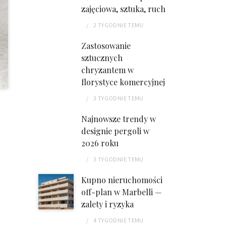
zajęciowa, sztuka, ruch
2 TYGODNIE
TEMU
Zastosowanie
sztucznych
chryzantem w
florystyce komercyjnej
3 TYGODNIE
TEMU
Najnowsze trendy w
designie pergoli w
2026 roku
3 TYGODNIE
TEMU
Kupno nieruchomości
off-plan w Marbelli —
zalety i ryzyka
4 TYGODNIE
TEMU