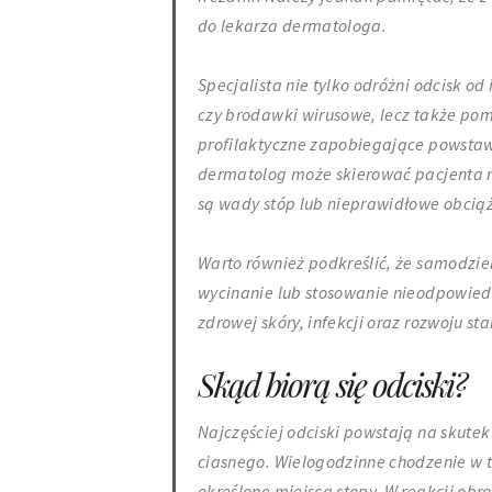
do lekarza dermatologa.
Specjalista nie tylko odróżni odcisk 
czy brodawki wirusowe, lecz także pom
profilaktyczne zapobiegające powstaw
dermatolog może skierować pacjenta n
są wady stóp lub nieprawidłowe obcią
Warto również podkreślić, że samodzie
wycinanie lub stosowanie nieodpowie
zdrowej skóry, infekcji oraz rozwoju s
Skąd biorą się odciski?
Najczęściej odciski powstają na skute
ciasnego. Wielogodzinne chodzenie w t
określone miejsca stopy. W reakcji obr