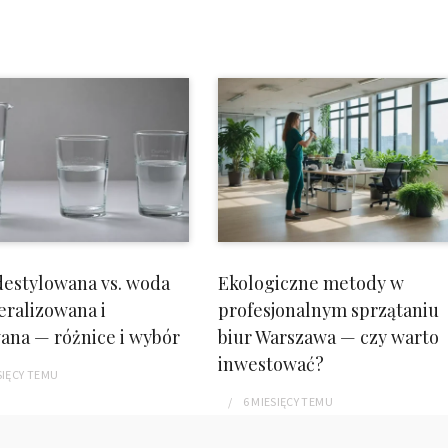
estylowana vs. woda
Ekologiczne metody w
ralizowana i
profesjonalnym sprzątaniu
wana — różnice i wybór
biur Warszawa — czy warto
inwestować?
SIĘCY
TEMU
6 MIESIĘCY
TEMU