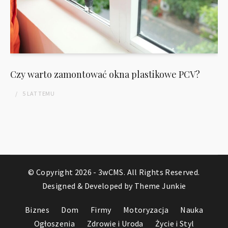
Czy warto zamontować okna plastikowe PCV?
5 LAT
TEMU
© Copyright 2026 -
3wCMS
. All Rights Reserved.
Designed & Developed by
Theme Junkie
Biznes
Dom
Firmy
Motoryzacja
Nauka
Ogłoszenia
Zdrowie i Uroda
Życie i Styl