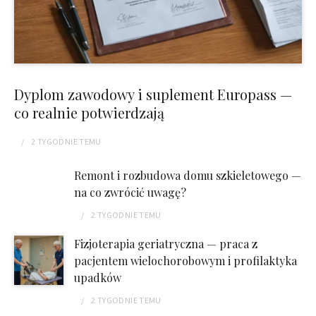
Dyplom zawodowy i suplement Europass —
co realnie potwierdzają
2 TYGODNIE
TEMU
Remont i rozbudowa domu szkieletowego —
na co zwrócić uwagę?
2 TYGODNIE
TEMU
Fizjoterapia geriatryczna — praca z
pacjentem wielochorobowym i profilaktyka
upadków
2 TYGODNIE
TEMU