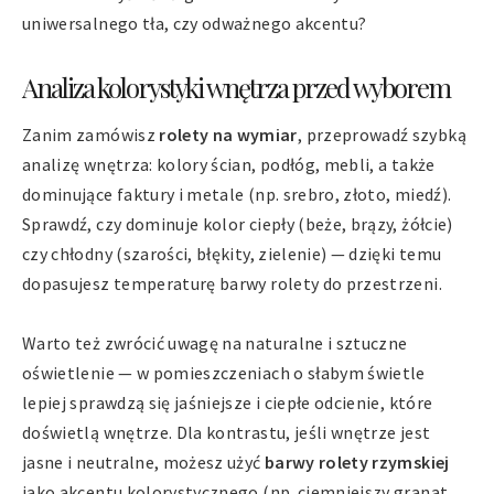
uniwersalnego tła, czy odważnego akcentu?
Analiza kolorystyki wnętrza przed wyborem
Zanim zamówisz
rolety na wymiar
, przeprowadź szybką
analizę wnętrza: kolory ścian, podłóg, mebli, a także
dominujące faktury i metale (np. srebro, złoto, miedź).
Sprawdź, czy dominuje kolor ciepły (beże, brązy, żółcie)
czy chłodny (szarości, błękity, zielenie) — dzięki temu
dopasujesz temperaturę barwy rolety do przestrzeni.
Warto też zwrócić uwagę na naturalne i sztuczne
oświetlenie — w pomieszczeniach o słabym świetle
lepiej sprawdzą się jaśniejsze i ciepłe odcienie, które
doświetlą wnętrze. Dla kontrastu, jeśli wnętrze jest
jasne i neutralne, możesz użyć
barwy rolety rzymskiej
jako akcentu kolorystycznego (np. ciemniejszy granat