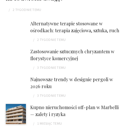
2 TYGODNIE
TEMU
Alternatywne terapie stosowane w
ośrodkach: terapia zajęciowa, sztuka, ruch
2 TYGODNIE
TEMU
Zastosowanie sztucznych chryzantem w
florystyce komercyjnej
3 TYGODNIE
TEMU
Najnowsze trendy w designie pergoli w
2026 roku
3 TYGODNIE
TEMU
Kupno nieruchomości off-plan w Marbelli
— zalety i ryzyka
1 MIESIĄC
TEMU