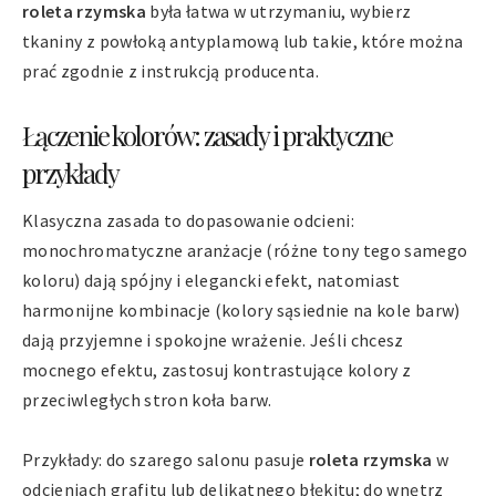
roleta rzymska
była łatwa w utrzymaniu, wybierz
tkaniny z powłoką antyplamową lub takie, które można
prać zgodnie z instrukcją producenta.
Łączenie kolorów: zasady i praktyczne
przykłady
Klasyczna zasada to dopasowanie odcieni:
monochromatyczne aranżacje (różne tony tego samego
koloru) dają spójny i elegancki efekt, natomiast
harmonijne kombinacje (kolory sąsiednie na kole barw)
dają przyjemne i spokojne wrażenie. Jeśli chcesz
mocnego efektu, zastosuj kontrastujące kolory z
przeciwległych stron koła barw.
Przykłady: do szarego salonu pasuje
roleta rzymska
w
odcieniach grafitu lub delikatnego błękitu; do wnętrz