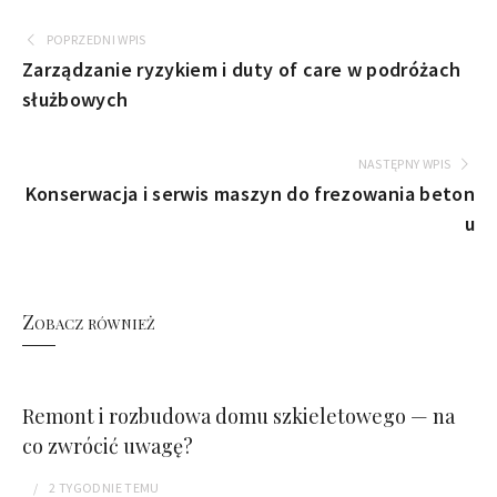
POPRZEDNI WPIS
Zarządzanie ryzykiem i duty of care w podróżach
służbowych
NASTĘPNY WPIS
Konserwacja i serwis maszyn do frezowania beton
u
Zobacz również
Remont i rozbudowa domu szkieletowego — na
co zwrócić uwagę?
2 TYGODNIE
TEMU