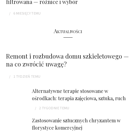
filtrowana — różnice i wybór
6 MIESIĘCY
TEMU
Aktualności
Remont i rozbudowa domu szkieletowego —
na co zwrócić uwagę?
1 TYDZIEŃ
TEMU
Alternatywne terapie stosowane w
ośrodkach: terapia zajęciowa, sztuka, ruch
2 TYGODNIE
TEMU
Zastosowanie sztucznych chryzantem w
florystyce komercyjnej