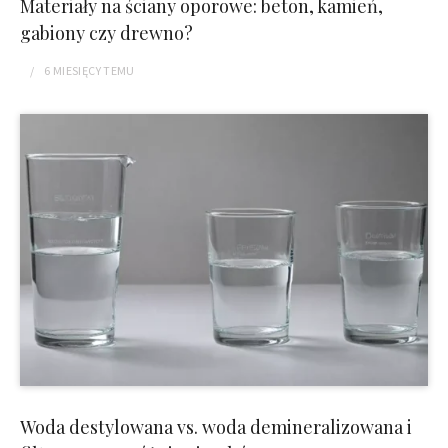
Materiały na ściany oporowe: beton, kamień,
gabiony czy drewno?
6 MIESIĘCY
TEMU
Woda destylowana vs. woda demineralizowana i