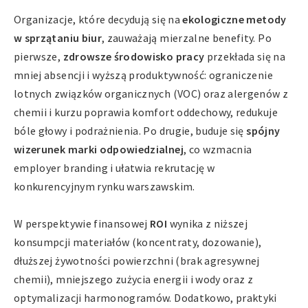
Organizacje, które decydują się na
ekologiczne metody
w sprzątaniu biur
, zauważają mierzalne benefity. Po
pierwsze,
zdrowsze środowisko pracy
przekłada się na
mniej absencji i wyższą produktywność: ograniczenie
lotnych związków organicznych (VOC) oraz alergenów z
chemii i kurzu poprawia komfort oddechowy, redukuje
bóle głowy i podrażnienia. Po drugie, buduje się
spójny
wizerunek marki odpowiedzialnej
, co wzmacnia
employer branding i ułatwia rekrutację w
konkurencyjnym rynku warszawskim.
W perspektywie finansowej
ROI
wynika z niższej
konsumpcji materiałów (koncentraty, dozowanie),
dłuższej żywotności powierzchni (brak agresywnej
chemii), mniejszego zużycia energii i wody oraz z
optymalizacji harmonogramów. Dodatkowo, praktyki