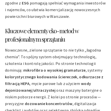
zgodne z
ESG
pomagają spełniać wymagania inwestorów
i najemców, co ułatwia komercjalizację nowoczesnych
powierzchni biurowych w Warszawie.
Kluczowe elementy eko-metod w
profesjonalnym sprzątaniu
Nowoczesne, zielone sprzątanie to nie tylko „łagodna
chemia”. To spójny system obejmujący technologię,
szkolenia i kontrolę jakości. Po stronie technologii
dominują:
mikrofibra o wysokiej gramaturze
, systemy
kolorystycznego kodowania ściereczek
,
odkurzacze z
filtracją HEPA
, mycie parowe lub z użyciem
wody
dejonizowanej/ultraczystej
oraz maszyny bateryjne o
niskim poborze energii. Z kolei po stronie procesów —
precyzyjne
dozowanie koncentratów
, digitalizacja
checklist i audytów oraz selektywna zbiórka odpadów.