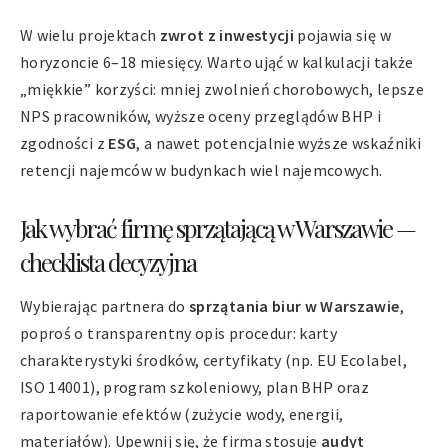
W wielu projektach
zwrot z inwestycji
pojawia się w
horyzoncie 6–18 miesięcy. Warto ująć w kalkulacji także
„miękkie” korzyści: mniej zwolnień chorobowych, lepsze
NPS pracowników, wyższe oceny przeglądów BHP i
zgodności z
ESG
, a nawet potencjalnie wyższe wskaźniki
retencji najemców w budynkach wiel najemcowych.
Jak wybrać firmę sprzątającą w Warszawie —
checklista decyzyjna
Wybierając partnera do
sprzątania biur w Warszawie
,
poproś o transparentny opis procedur: karty
charakterystyki środków, certyfikaty (np. EU Ecolabel,
ISO 14001), program szkoleniowy, plan BHP oraz
raportowanie efektów (zużycie wody, energii,
materiałów). Upewnij się, że firma stosuje
audyt