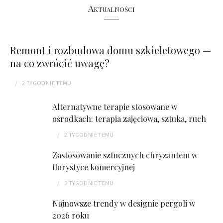
Aktualności
Remont i rozbudowa domu szkieletowego —
na co zwrócić uwagę?
2 TYGODNIE
TEMU
Alternatywne terapie stosowane w
ośrodkach: terapia zajęciowa, sztuka, ruch
2 TYGODNIE
TEMU
Zastosowanie sztucznych chryzantem w
florystyce komercyjnej
3 TYGODNIE
TEMU
Najnowsze trendy w designie pergoli w
2026 roku