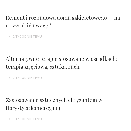
Remont i rozbudowa domu szkieletowego — na
co zwrócić uwagę?
2 TYGODNIE
TEMU
Alternatywne terapie stosowane w ośrodkach:
terapia zajęciowa, sztuka, ruch
2 TYGODNIE
TEMU
Zastosowanie sztucznych chryzantem w
florystyce komercyjnej
3 TYGODNIE
TEMU