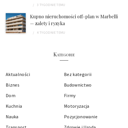
3 TYGODNIE
TEMU
Kupno nieruchomości off-plan w Marbelli
— zalety i ryzyka
4 TYGODNIE
TEMU
Kategorie
Aktualności
Bez kategorii
Biznes
Budownictwo
Dom
Firmy
Kuchnia
Motoryzacja
Nauka
Pozycjonowanie
Transport
Zdrowie i Uroda