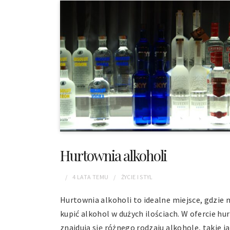
Hurtownia alkoholi
4 LATA
TEMU
ŻYCIE I STYL
Hurtownia alkoholi to idealne miejsce, gdzie
kupić alkohol w dużych ilościach. W ofercie hu
znajdują się różnego rodzaju alkohole, takie j