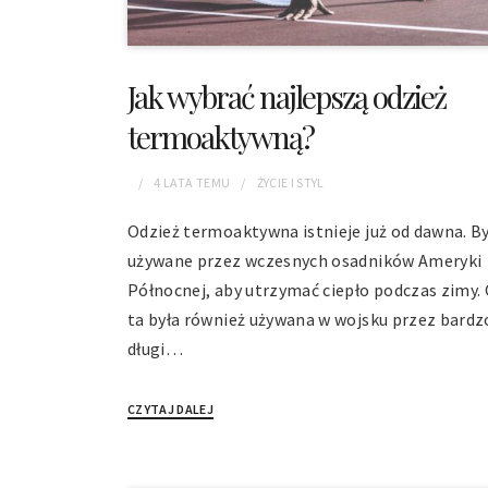
Jak wybrać najlepszą odzież
termoaktywną?
4 LATA
TEMU
ŻYCIE I STYL
Odzież termoaktywna istnieje już od dawna. By
używane przez wczesnych osadników Ameryki
Północnej, aby utrzymać ciepło podczas zimy.
ta była również używana w wojsku przez bardz
długi…
CZYTAJ DALEJ