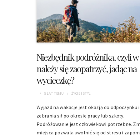
Niezbędnik podróżnika, czyli w
należy się zaopatrzyć, jadąc na
wycieczkę?
5 LAT
TEMU
ŻYCIE I STYL
Wyjazd na wakacje jest okazją do odpoczynku i
zebrania sił po okresie pracy lub szkoły.
Podróżowanie jest człowiekowi potrzebne. Z
miejsca pozwala uwolnić się od stresu i zap