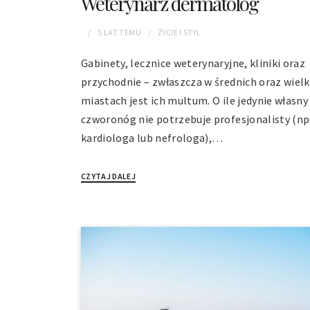
Weterynarz dermatolog
5 LAT
TEMU
ŻYCIE I STYL
Gabinety, lecznice weterynaryjne, kliniki oraz
przychodnie – zwłaszcza w średnich oraz wielk
miastach jest ich multum. O ile jedynie własny
czworonóg nie potrzebuje profesjonalisty (np
kardiologa lub nefrologa),…
CZYTAJ DALEJ