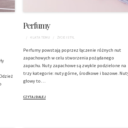
Perfumy
4 LATA
TEMU
ŻYCIE I STYL
Perfumy powstają poprzez łączenie różnych nut
zapachowych w celu stworzenia pożądanego
ły
zapachu. Nuty zapachowe są zwykle podzielone na
trzy kategorie: nuty górne, środkowe i bazowe. Nut
 Odzież
głowy to…
o
CZYTAJ DALEJ