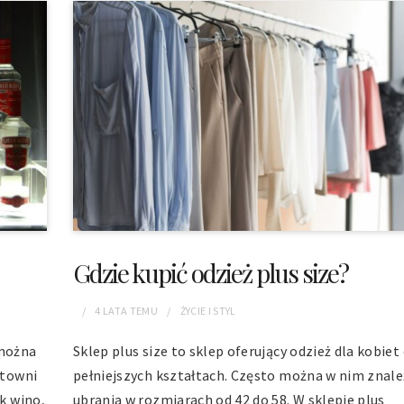
Gdzie kupić odzież plus size?
4 LATA
TEMU
ŻYCIE I STYL
 można
Sklep plus size to sklep oferujący odzież dla kobiet
rtowni
pełniejszych kształtach. Często można w nim znale
ak wino,
ubrania w rozmiarach od 42 do 58. W sklepie plus