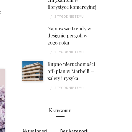
florystyce komercyjnej
t
3 TYGODNIE
TEMU
Najnowsze trendy w
designie pergoli w
2026 roku
3 TYGODNIE
TEMU
Kupno nieruchomości
off-plan w Marbelli —
zalety i ryzyka
4 TYGODNIE
TEMU
Kategorie
Aktualności
Bez kategorii