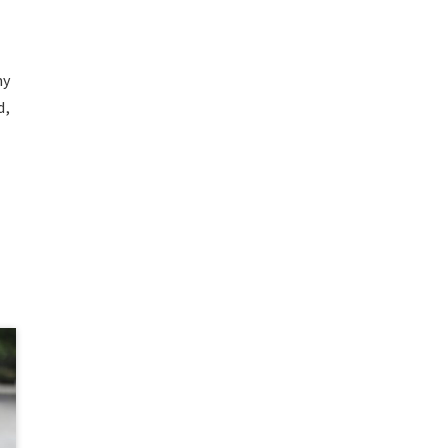
my
d,