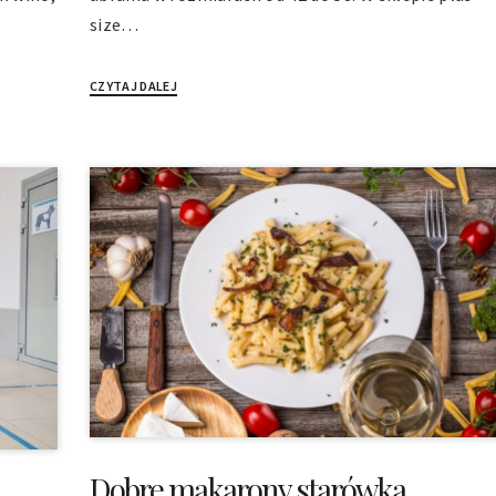
size…
CZYTAJ DALEJ
Dobre makarony starówka