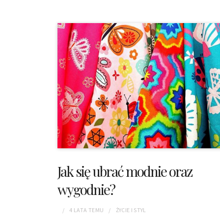
Jak się ubrać modnie oraz
wygodnie?
4 LATA
TEMU
ŻYCIE I STYL