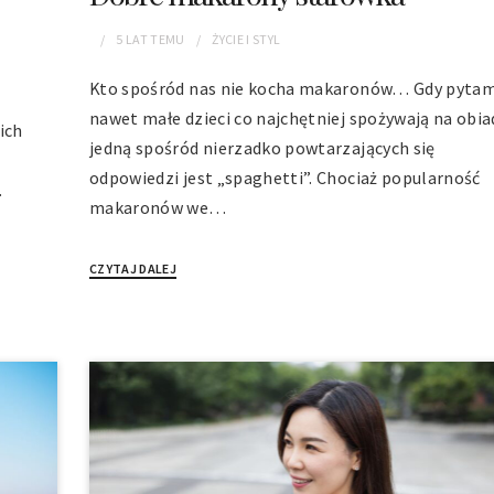
5 LAT
TEMU
ŻYCIE I STYL
Kto spośród nas nie kocha makaronów… Gdy pyta
nawet małe dzieci co najchętniej spożywają na obia
ich
jedną spośród nierzadko powtarzających się
odpowiedzi jest „spaghetti”. Chociaż popularność
.
makaronów we…
CZYTAJ DALEJ