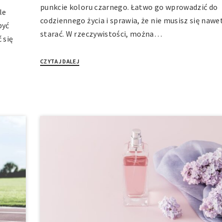
punkcie koloru czarnego. Łatwo go wprowadzić do
le
codziennego życia i sprawia, że nie musisz się nawe
być
starać. W rzeczywistości, można…
 się
CZYTAJ DALEJ