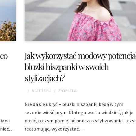
Jak wykorzystać modowy potencja
 co
bluzki hiszpanki w swoich
stylizacjach?
5 LAT
TEMU
ŻYCIE I STYL
Nie da się ukryć – bluzki hiszpanki będą w tym
sezonie wieść prym. Dlatego warto wiedzieć, jak je
nosić, o czym pamiętać podczas stylizowania – czyl
miana
reasumując, wykorzystać…
omnieć…