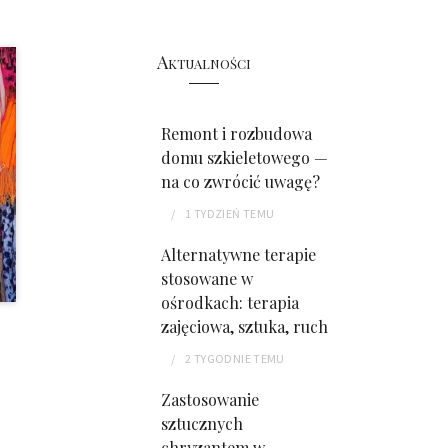
Aktualności
Remont i rozbudowa
domu szkieletowego —
na co zwrócić uwagę?
1 TYDZIEŃ
TEMU
Alternatywne terapie
stosowane w
ośrodkach: terapia
zajęciowa, sztuka, ruch
2 TYGODNIE
TEMU
Zastosowanie
sztucznych
chryzantem w