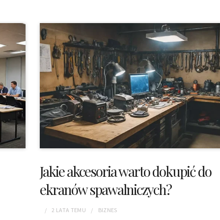
Jakie akcesoria warto dokupić do
ekranów spawalniczych?
2 LATA
TEMU
BIZNES