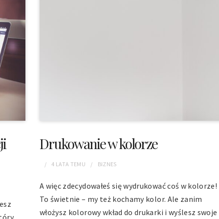
ji
Drukowanie w kolorze
4 LATA
TEMU
BIZNES
A więc zdecydowałeś się wydrukować coś w kolorze!
To świetnie – my też kochamy kolor. Ale zanim
cesz
włożysz kolorowy wkład do drukarki i wyślesz swoje
tóry