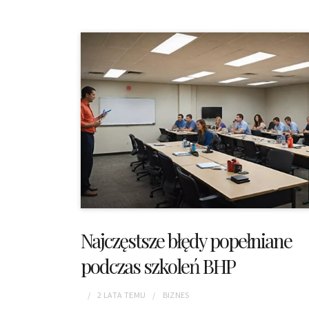
Najczęstsze błędy popełniane
podczas szkoleń BHP
2 LATA
TEMU
BIZNES