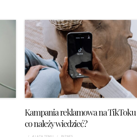
Kampania reklamowa na TikToku
co należy wiedzieć?
4 LATA
TEMU
BIZNES