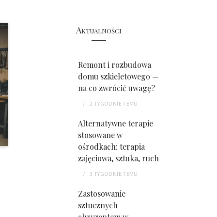
Aktualności
Remont i rozbudowa
domu szkieletowego —
na co zwrócić uwagę?
2 TYGODNIE
TEMU
Alternatywne terapie
stosowane w
ośrodkach: terapia
zajęciowa, sztuka, ruch
3 TYGODNIE
TEMU
Zastosowanie
sztucznych
chryzantem w