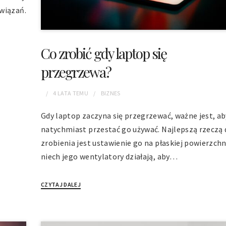
wiązań.
Co zrobić gdy laptop się
przegrzewa?
4 LATA
TEMU
BIZNES
Gdy laptop zaczyna się przegrzewać, ważne jest, ab
natychmiast przestać go używać. Najlepszą rzeczą 
zrobienia jest ustawienie go na płaskiej powierzchni
niech jego wentylatory działają, aby…
CZYTAJ DALEJ