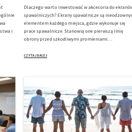
nt
Dlaczego warto inwestować w akcesoria do ekranó
ególnie
spawalniczych? Ekrany spawalnicze są nieodzown
twa
elementem każdego miejsca, gdzie wykonuje się
stwa i
prace spawalnicze. Stanowią one pierwszą linię
obrony przed szkodliwymi promieniami…
CZYTAJ DALEJ