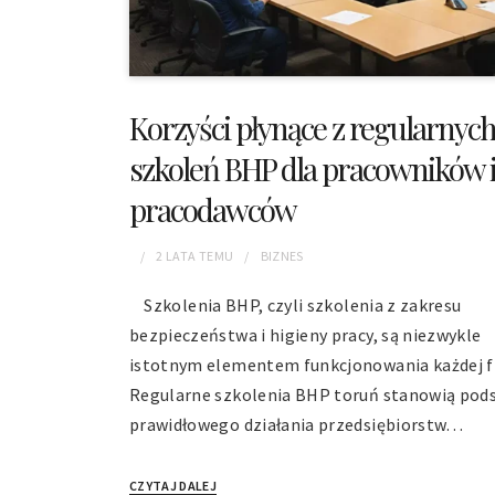
Korzyści płynące z regularnyc
szkoleń BHP dla pracowników 
pracodawców
2 LATA
TEMU
BIZNES
Szkolenia BHP, czyli szkolenia z zakresu
bezpieczeństwa i higieny pracy, są niezwykle
istotnym elementem funkcjonowania każdej f
Regularne szkolenia BHP toruń stanowią pod
prawidłowego działania przedsiębiorstw…
CZYTAJ DALEJ