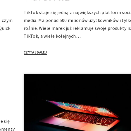
TikTok staje się jedną z największych platform soci
, czym
media. Ma ponad 500 milionów użytkowników i tylk
Quick
rośnie. Wiele marek już reklamuje swoje produkty n
TikTok, a wiele kolejnych…
CZYTAJ DALEJ
e się
lementy