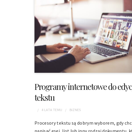
Programy internetowe do edyc
tekstu
4 LATA
TEMU
BIZNES
Procesory tekstu są dobrym wyborem, gdy ch
napisać esej, list lub inny rodzaj dokumentu, k