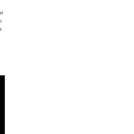
al
o
a