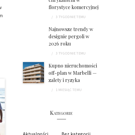
florystyce komercyjnej
w
ym
3 TYGODNIE
TEMU
Najnowsze trendy w
designie pergoli w
2026 roku
3 TYGODNIE
TEMU
Kupno nieruchomości
off-plan w Marbelli —
zalety i ryzyka
1 MIESIĄC
TEMU
Kategorie
Aktualności
Bez kategorii