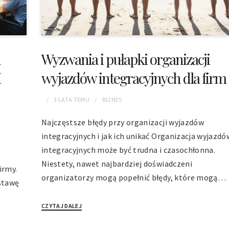
h
Wyzwania i pułapki organizacji
i
wyjazdów integracyjnych dla firm
3 LATA
TEMU
BIZNES
Najczęstsze błędy przy organizacji wyjazdów
integracyjnych i jak ich unikać Organizacja wyjazdó
integracyjnych może być trudna i czasochłonna.
Niestety, nawet najbardziej doświadczeni
irmy.
organizatorzy mogą popełnić błędy, które mogą…
stawę
CZYTAJ DALEJ