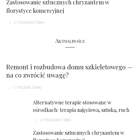
Zastosowanie sztucznych chryzantem w
florystyce komercyjnej
3 TYGODNIE
TEMU
Aktualności
Remont i rozbudowa domu szkieletowego —
na co zwrócić uwagę?
1 TYDZIEŃ
TEMU
Alternatywne terapie stosowane w
ośrodkach: terapia zajęciowa, sztuka, ruch
2 TYGODNIE
TEMU
Zastosowanie sztucznych chryzantem w