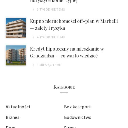
florystyce komercyjnej
3 TYGODNIE
TEMU
Kupno nieruchomości off-plan w Marbelli
— zalety i ryzyka
4 TYGODNIE
TEMU
Kredyt hipoteczny na mieszkanie w
Grudziądzu — co warto wiedzieć
1 MIESIĄC
TEMU
Kategorie
Aktualności
Bez kategorii
Biznes
Budownictwo
Dom
Firmy