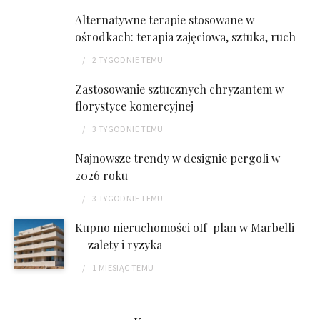
Alternatywne terapie stosowane w
ośrodkach: terapia zajęciowa, sztuka, ruch
2 TYGODNIE
TEMU
Zastosowanie sztucznych chryzantem w
florystyce komercyjnej
3 TYGODNIE
TEMU
Najnowsze trendy w designie pergoli w
2026 roku
3 TYGODNIE
TEMU
Kupno nieruchomości off-plan w Marbelli
— zalety i ryzyka
1 MIESIĄC
TEMU