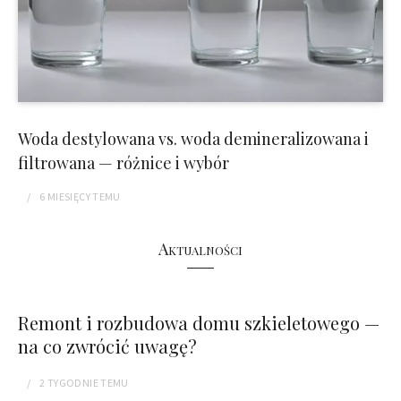
Woda destylowana vs. woda demineralizowana i
filtrowana — różnice i wybór
6 MIESIĘCY
TEMU
Aktualności
Remont i rozbudowa domu szkieletowego —
na co zwrócić uwagę?
2 TYGODNIE
TEMU