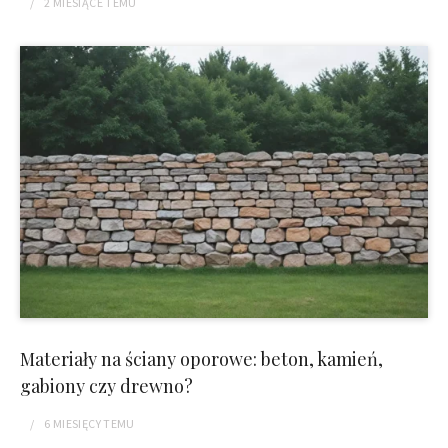
2 MIESIĄCE
TEMU
Materiały na ściany oporowe: beton, kamień,
gabiony czy drewno?
6 MIESIĘCY
TEMU