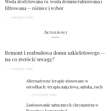
Woda destylowana vs. woda demineralizowana i
filtrowana — różnice i wybór
6 MIESIĘCY
TEMU
Aktualności
Remont i rozbudowa domu szkieletowego —
na co zwrócić uwagę?
1 TYDZIEŃ
TEMU
Alternatywne terapie stosowane w
ośrodkach: terapia zajęciowa, sztuka, ruch
2 TYGODNIE
TEMU
Zastosowanie sztucznych chryzantem w
florystyce komercyjnej