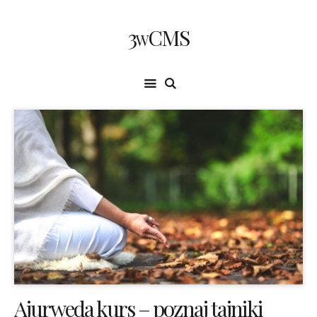
3wCMS
Ajurweda kurs – poznaj tajniki