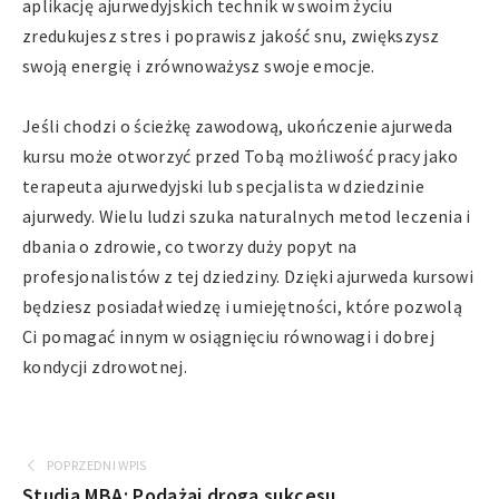
aplikację ajurwedyjskich technik w swoim życiu
zredukujesz stres i poprawisz jakość snu, zwiększysz
swoją energię i zrównoważysz swoje emocje.
Jeśli chodzi o ścieżkę zawodową, ukończenie ajurweda
kursu może otworzyć przed Tobą możliwość pracy jako
terapeuta ajurwedyjski lub specjalista w dziedzinie
ajurwedy. Wielu ludzi szuka naturalnych metod leczenia i
dbania o zdrowie, co tworzy duży popyt na
profesjonalistów z tej dziedziny. Dzięki ajurweda kursowi
będziesz posiadał wiedzę i umiejętności, które pozwolą
Ci pomagać innym w osiągnięciu równowagi i dobrej
kondycji zdrowotnej.
POPRZEDNI WPIS
Studia MBA: Podążaj drogą sukcesu