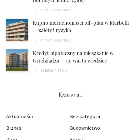
3 TYGODNIE
TEMU
Kupno nieruchomości off-plan w Marbelli
— zalety i ryzyka
4 TYGODNIE
TEMU
Kredyt hipoteczny na mieszkanie w
Grudziądzu — co warto wiedzieć
1 MIESIĄC
TEMU
Kategorie
Aktualności
Bez kategorii
Biznes
Budownictwo
Dom
Firmy